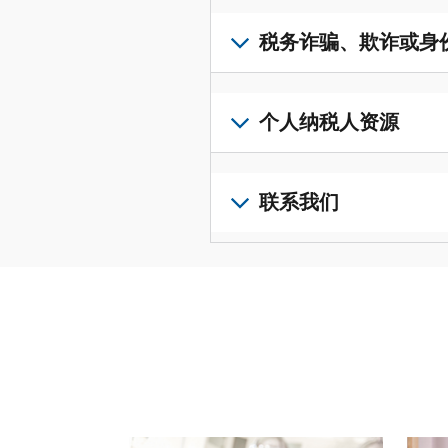
取
可
若
表
，
IP
在
要
税务诈骗、欺诈或身
以
PIN，
一
查
修
请
个
阅
改
如
登
统
您
您
果
个人纳税人资源
录
一
的
纳
您
或
的
税
税
怀
创
前
平
务
申
疑
建
往
联系我们
台
记
报
存
一
个
集
录
表
在
个
人
您
中
与
中
税
账
纳
可
访
誊
的
务
户
税
以
问
本，
错
诈
(英
申
通
并
请
误。
骗、
文)
报
。
过
管
登
欺
查
电
理
录
您
诈
看
话
您
或
也
或
修
或
的
创
可
身
改
请使用 "上一个 "和 "下一个"按钮来浏览互动式转
亲
个
建