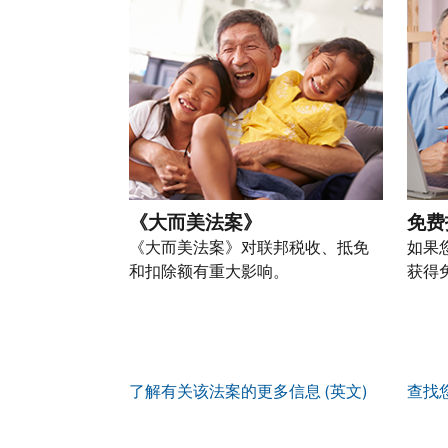
以
份
过
自
人
一
通
盗
的
前
税
个
过
窃
税
往
务
账
提
行
表
的
信
户
交
为，
的
方
息。
(英
申
请
处
式
文)
。
请
向
如
理
联
表
我
何
您
状
系
或
们
创
也
态
我
亲
《大而美法案》
免费
举
建
可
们。
自
报
《大而美法案》对联邦税收、抵免
如果
账
以
来
(英
和扣除额有重大影响。
获得
户
通
电
获
文)
。
过
您
话
取 IP
邮
如
可
服
PIN
。
寄
何
以
务
方
找
辨
使
了解有关该法案的更多信息 (英文)
查找
式
回
我
别
用
索
或
们
是
账
取
重
的