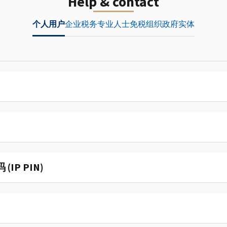
Help & contact
个人用户
企业
税务专业人士
免税组织
政府实体
P PIN)