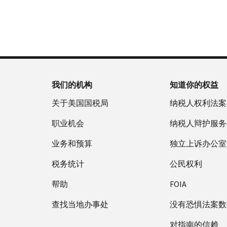
否
户
誊
新
服
为
做
本
签
务
国
什
(英
发 IP
时
税
么
文)
。
PIN
间
局
为
关
IP
当
于
PIN
地
我们的机构
知道你的权益
誊
是
时
本
一
关于美国国税局
纳税人权利法案
间
组
上
职业机会
纳税人辩护服务
六
午
位
业务和预算
7
独立上诉办公室
数
点
的
税务统计
公民权利
至
数
下
帮助
FOIA
字，
午
旨
查找当地办事处
7
没有恐惧法案数
在
点。
防
对指南的信赖