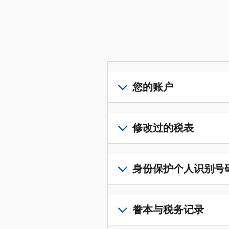
您的账户
登
录
修改过的税表
或
创
提
建
交
身份保护个人识别号码 (I
账
修
户
改
若
(英
过
要
誊本与税务记录
文)
，
的
获
即
税