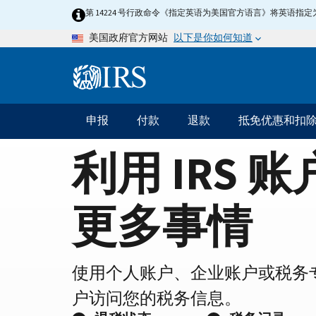
Home
Skip
第 14224 号行政命令《指定英语为美国官方语言》将英语
to
Page
以下是你如何知道
美国政府官方网站
main
content
Information
Menu
申报
付款
退款
抵免优惠和扣
主
要
利用 IRS 
导
航
更多事情
使用个人账户、企业账户或税务
户访问您的税务信息。