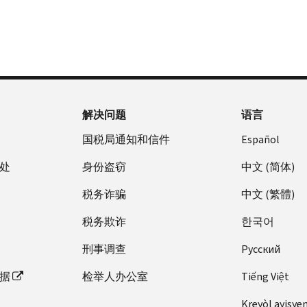
解决问题
语言
国税局通知和信件
Español
处
身份盗窃
中文 (简体)
税务诈骗
中文 (繁體)
税务欺诈
한국어
刑事调查
Pусский
据
检举人办公室
Tiếng Việt
Kreyòl ayisye