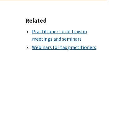
Related
Practitioner Local Liaison
meetings and seminars
Webinars for tax practitioners