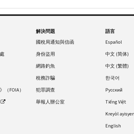
解決問題
語言
國稅局通知與信函
Español
處
身份盜用
中文 (简体)
網路釣魚
中文 (繁體)
稅務詐騙
한국어
（FOIA）
犯罪調查
Pусский
舉報人辦公室
Tiếng Việt
Kreyòl ayisye
English