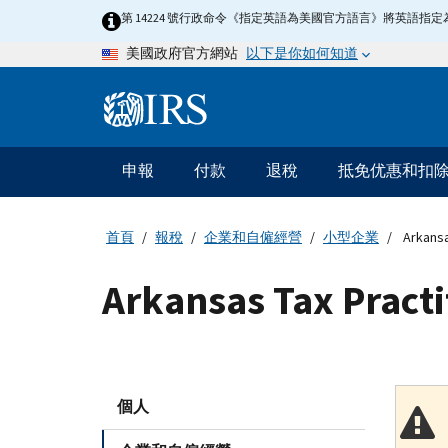
Skip
第 14224 號行政命令《指定英語為美國官方語言》將英語
to
以下是你如何知道
美國政府官方網站
main
content
Information
Menu
申報
付款
退稅
抵免优惠和扣
主
要
導
首頁
報稅
企業和自僱經營
小型企業
Arkansas
航
Arkansas Tax Practit
個人