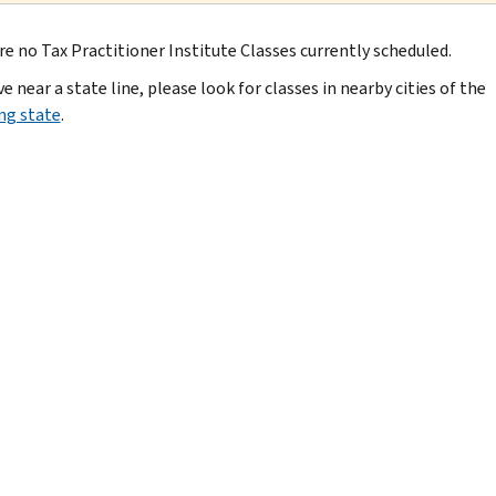
re no Tax Practitioner Institute Classes currently scheduled.
ive near a state line, please look for classes in nearby cities of the
ng state
.