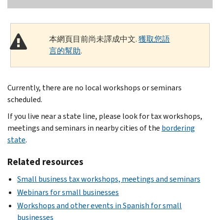
本網頁目前尚未譯成中文.
獲取您語
言的幫助
.
Currently, there are no local workshops or seminars
scheduled.
If you live near a state line, please look for tax workshops,
meetings and seminars in nearby cities of the
bordering
state
.
Related resources
Small business tax workshops, meetings and seminars
Webinars for small businesses
Workshops and other events in Spanish for small
businesses