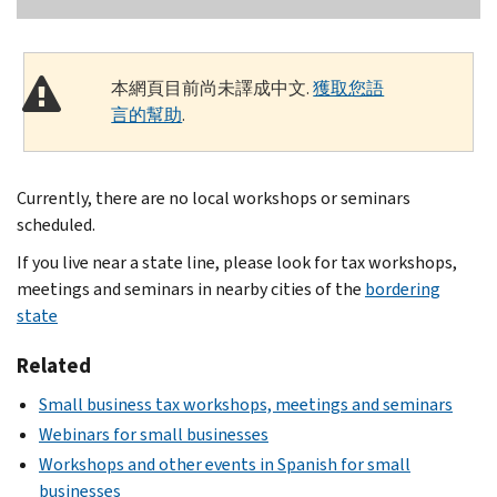
本網頁目前尚未譯成中文.
獲取您語
言的幫助
.
Currently, there are no local workshops or seminars
scheduled.
If you live near a state line, please look for tax workshops,
meetings and seminars in nearby cities of the
bordering
state
Related
Small business tax workshops, meetings and seminars
Webinars for small businesses
Workshops and other events in Spanish for small
businesses