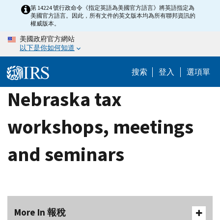
Skip
第 14224 號行政命令《指定英語為美國官方語言》將英語指定為
美國官方語言。因此，所有文件的英文版本均為所有聯邦資訊的
to
權威版本。
main
美國政府官方網站
content
以下是你如何知道
搜索
登入
選項單
Nebraska tax
workshops, meetings
and seminars
More In 報稅