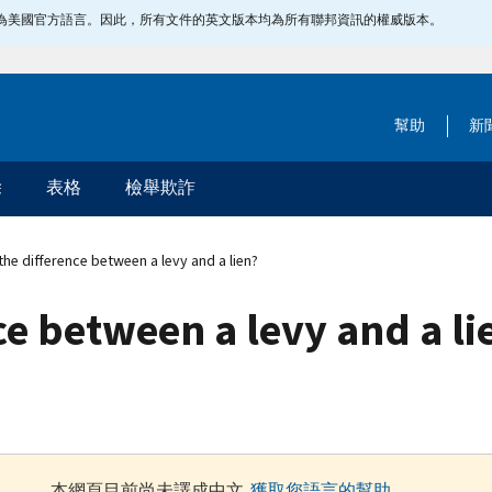
指定為美國官方語言。因此，所有文件的英文版本均為所有聯邦資訊的權威版本。
幫助
新
除
表格
檢舉欺詐
he difference between a levy and a lien?
ce between a levy and a li
本網頁目前尚未譯成中文.
獲取您語言的幫助
.