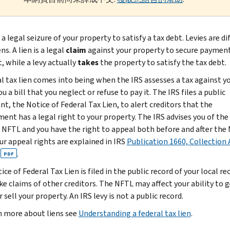
s a legal seizure of your property to satisfy a tax debt. Levies are di
ns. A lien is a legal
claim
against your property to secure payment
, while a levy actually
takes
the property to satisfy the tax debt.
al tax lien comes into being when the IRS assesses a tax against y
u a bill that you neglect or refuse to pay it. The IRS files a public
t, the Notice of Federal Tax Lien, to alert creditors that the
ent has a legal right to your property. The IRS advises you of the
 a NFTL and you have the right to appeal both before and after the 
our appeal rights are explained in IRS
Publication 1660, Collection
.
PDF
ce of Federal Tax Lien is filed in the public record of your local re
ike claims of other creditors. The NFTL may affect your ability to 
r sell your property. An IRS levy is not a public record.
n more about liens see
Understanding a federal tax lien
.