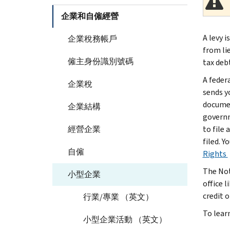
企業和自僱經營
A levy i
企業稅務帳戶
from lie
僱主身份識別號碼
tax debt
A feder
企業稅
sends yo
documen
企業結構
governm
經營企業
to file
filed. Y
自僱
Rights
The Noti
小型企業
office l
credit o
行業/專業 （英文）
To lear
小型企業活動 （英文）