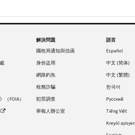
解決問題
語言
國稅局通知與信函
Español
處
身份盜用
中文 (简体)
網路釣魚
中文 (繁體)
稅務詐騙
한국어
（FOIA）
犯罪調查
Pусский
舉報人辦公室
Tiếng Việt
Kreyòl ayisye