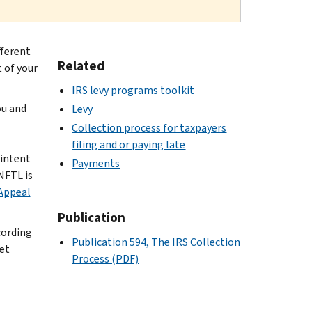
fferent
Related
 of your
IRS levy programs toolkit
ou and
Levy
Collection process for taxpayers
filing and or paying late
 intent
Payments
NFTL is
 Appeal
Publication
cording
Publication 594, The IRS Collection
get
Process (PDF)