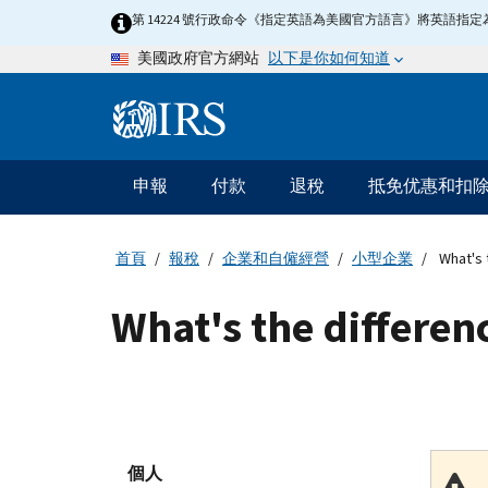
Skip
第 14224 號行政命令《指定英語為美國官方語言》將英語
to
以下是你如何知道
美國政府官方網站
main
content
Information
Menu
申報
付款
退稅
抵免优惠和扣
主
要
導
首頁
報稅
企業和自僱經營
小型企業
What's t
航
What's the differen
個人