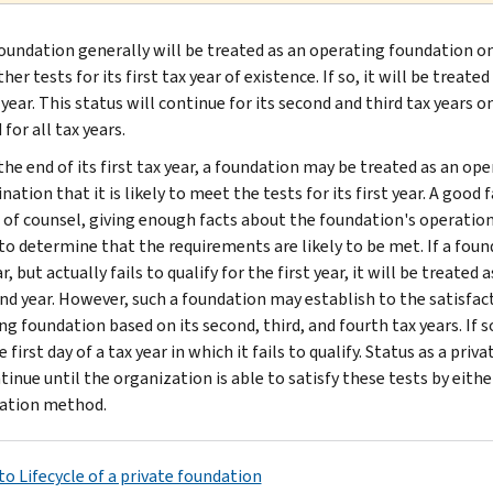
oun­dation generally will be treated as an operating foundation onl
her tests for its first tax year of existence. If so, it will be tre
t year. This status will continue for its second and third tax years o
or all tax years.
he end of its first tax year, a founda­tion may be treated as an op
ation that it is likely to meet the tests for its first year. A goo
 of counsel, giving enough facts about the foundation's operatio
 to determine that the requirements are likely to be met. If a foun
ar, but actually fails to qualify for the first year, it will be treate
nd year. However, such a foundation may establish to the satisfactio
g foundation based on its second, third, and fourth tax years. If s
e first day of a tax year in which it fails to qualify. Status as a p
ntinue until the organization is able to satisfy these tests by eit
ation method.
to Lifecycle of a private foundation