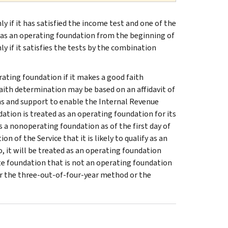
y if it has satisfied the income test and one of the
ated as an operating foundation from the beginning of
nly if it satisfies the tests by the combination
erating foundation if it makes a good faith
d faith determination may be based on an affidavit of
ns and support to enable the Internal Revenue
dation is treated as an operating foundation for its
d as a nonoperating foundation as of the first day of
n of the Service that it is likely to qualify as an
o, it will be treated as an operating foundation
rivate foundation that is not an operating foundation
her the three-out-of-four-year method or the