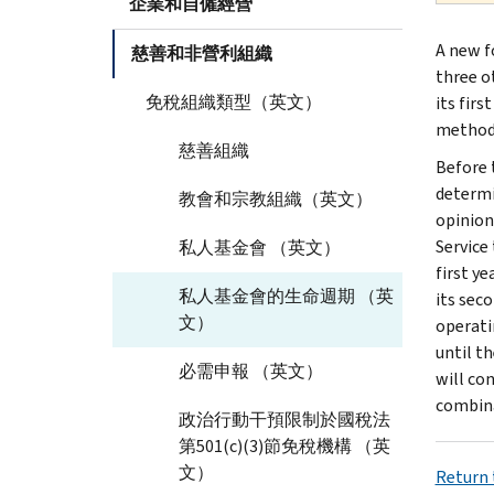
企業和自僱經營
A new f
慈善和非營利組織
three ot
免稅組織類型（英文）
its firs
method f
慈善組織
Before t
determin
教會和宗教組織（英文）
opinion
Service
私人基金會 （英文）
first ye
私人基金會的生命週期 （英
its seco
文）
operatin
until th
必需申報 （英文）
will co
combi­n
政治行動干預限制於國稅法
第501(c)(3)節免稅機構 （英
文）
Return 