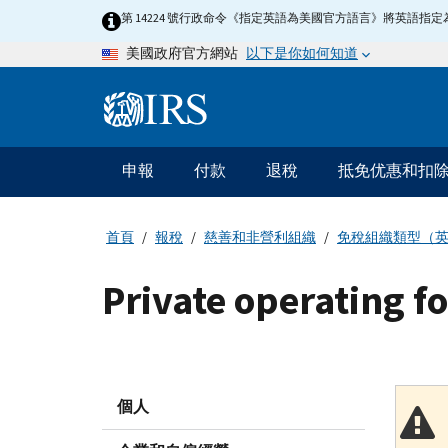
Skip
第 14224 號行政命令《指定英語為美國官方語言》將英語
to
以下是你如何知道
美國政府官方網站
main
content
Information
Menu
申報
付款
退稅
抵免优惠和扣
主
要
導
首頁
報稅
慈善和非營利組織
免稅組織類型（
航
Private operating f
個人