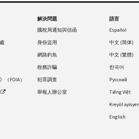
解決問題
語言
國稅局通知與信函
Español
處
身份盜用
中文 (简体)
網路釣魚
中文 (繁體)
稅務詐騙
한국어
（FOIA）
犯罪調查
Pусский
舉報人辦公室
Tiếng Việt
Kreyòl ayisye
English