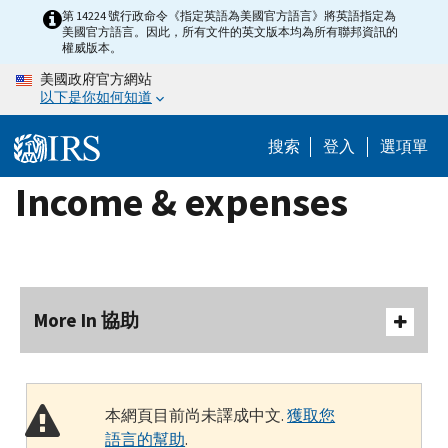
Skip
第 14224 號行政命令《指定英語為美國官方語言》將英語指定為
美國官方語言。因此，所有文件的英文版本均為所有聯邦資訊的
to
權威版本。
main
美國政府官方網站
content
以下是你如何知道
搜索
登入
選項單
Income & expenses
More In 協助
本網頁目前尚未譯成中文.
獲取您
語言的幫助
.