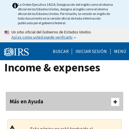
Skip
La Orden Ejecutiva 14224, Designación del inglés como el idioma
oficial de los Estados Unidos, designa al inglés como el idioma
to
oficial de los Estados Unidos. Por lo tanto, la versión en inglés de
main
todo documento es la versión oficial de toda información
publicada por el gobierno federal.
content
Un sitio oficial del Gobierno de Estados Unidos
Así es como usted puede verificarlo
BUSCAR
INICIAR SESIÓN
MENÚ
Income & expenses
Más en Ayuda
Esta página no está traducida al