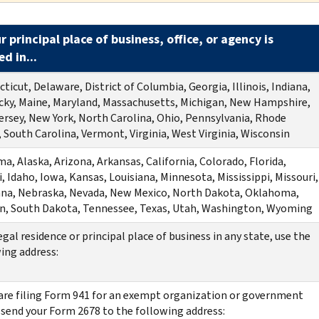
ur principal place of business, office, or agency is
d in...
ticut, Delaware, District of Columbia, Georgia, Illinois, Indiana,
ky, Maine, Maryland, Massachusetts, Michigan, New Hampshire,
rsey, New York, North Carolina, Ohio, Pennsylvania, Rhode
, South Carolina, Vermont, Virginia, West Virginia, Wisconsin
a, Alaska, Arizona, Arkansas, California, Colorado, Florida,
, Idaho, Iowa, Kansas, Louisiana, Minnesota, Mississippi, Missouri,
na, Nebraska, Nevada, New Mexico, North Dakota, Oklahoma,
n, South Dakota, Tennessee, Texas, Utah, Washington, Wyoming
legal residence or principal place of business in any state, use the
ing address:
 are filing Form 941 for an exempt organization or government
 send your Form 2678 to the following address: