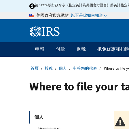
Skip
第 14224 號行政命令《指定英語為美國官方語言》將英語
to
以下是你如何知道
美國政府官方網站
main
content
Information
Menu
申報
付款
退稅
抵免优惠和扣
主
要
導
首頁
報稅
個人
申報您的稅表
Where to file y
航
Where to file your t
個人