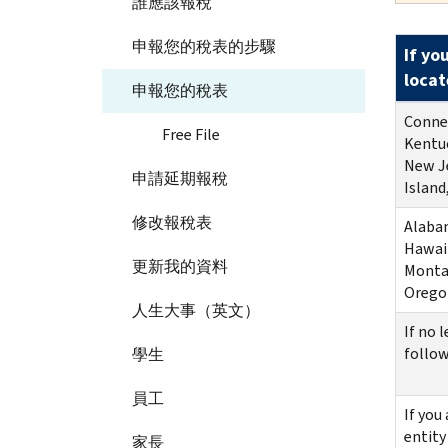
誰應該報稅
申報您的稅表的步驟
If yo
locate
申報您的稅表
Connec
Free File
Kentuc
New Je
申請延期報稅
Island
修改報稅表
Alabam
Hawaii
更新我的資料
Monta
Orego
人生大事（英文）
If no 
follow
學生
員工
If you
entity
家長