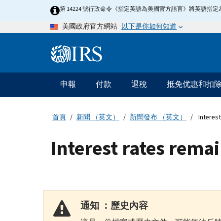
Skip
第 14224 號行政命令《指定英語為美國官方語言》將英語
to
以下是你如何知道
美國政府官方網站
main
content
Information
Menu
申報
付款
退稅
抵免优惠和扣
主
要
導
首頁
新聞 （英文）
新聞發布 （英文）
Interest
航
Interest rates remai
通知 ：歷史內容