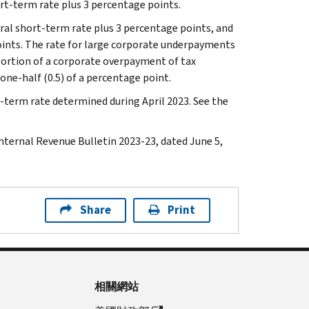
rt-term rate plus 3 percentage points.
eral short-term rate plus 3 percentage points, and
oints. The rate for large corporate underpayments
 portion of a corporate overpayment of tax
 one-half (0.5) of a percentage point.
term rate determined during April 2023. See the
Internal Revenue Bulletin 2023-23, dated June 5,
Share
Print
相關網站