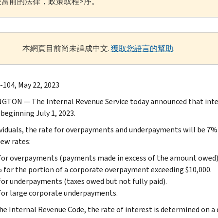
當前的法律，政策或程>序。
本網頁目前尚未譯成中文.
獲取您語言的幫助
.
-104, May 22, 2023
TON — The Internal Revenue Service today announced that intere
 beginning July 1, 2023.
ividuals, the rate for overpayments and underpayments will be 7% 
new rates:
or overpayments (payments made in excess of the amount owed),
 for the portion of a corporate overpayment exceeding $10,000.
or underpayments (taxes owed but not fully paid).
for large corporate underpayments.
he Internal Revenue Code, the rate of interest is determined on a 