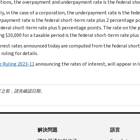
tions, the overpayment and underpayment rate is the federal sho
ly, in the case of a corporation, the underpayment rate is the fed
rpayment rate is the federal short-term rate plus 2 percentage p
federal short-term rate plus 5 percentage points. The rate on the
g $10,000 for a taxable period is the federal short-term rate plus
erest rates announced today are computed from the federal short-
ruling for details.
 Ruling 2023-11
announcing the rates of interest, will appear in 
言之前，請先確認日期。
解決問題
語言