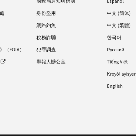
國稅局通知與信函
Español
處
身份盜用
中文 (简体)
網路釣魚
中文 (繁體)
稅務詐騙
한국어
（FOIA）
犯罪調查
Pусский
舉報人辦公室
Tiếng Việt
Kreyòl ayisye
English