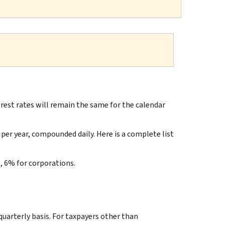
st rates will remain the same for the calendar
per year, compounded daily. Here is a complete list
 6% for corporations.
quarterly basis. For taxpayers other than