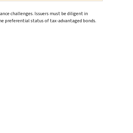
nce challenges. Issuers must be diligent in
the preferential status of tax-advantaged bonds.