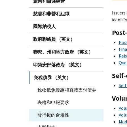
企業和自僱經營
Issuers
慈善和非營利組織
identif
國際納稅人
Post
政府聯絡員 （英文）
Post
Fina
聯邦、州和地方政府 （英文）
Reis
Ques
印第安部落政府 （英文）
Self-
免稅債券 （英文）
Self
稅收抵免優惠和直接支付債券
Volu
表格和申報要求
Vol
發行後的合規性
Vol
Mod