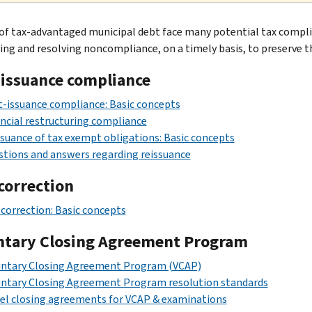
 of tax-advantaged municipal debt face many potential tax complia
ying and resolving noncompliance, on a timely basis, to preserve 
-issuance compliance
-issuance compliance: Basic concepts
ncial restructuring compliance
suance of tax exempt obligations: Basic concepts
tions and answers regarding reissuance
correction
 correction: Basic concepts
ntary Closing Agreement Program
untary Closing Agreement Program (VCAP)
untary Closing Agreement Program resolution standards
el closing agreements for VCAP & examinations