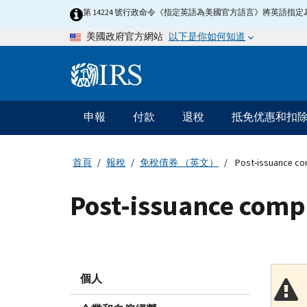
Skip
第 14224 號行政命令《指定英語為美國官方語言》將英語
to
以下是你如何知道
美國政府官方網站
main
content
Information
Menu
申報
付款
退稅
抵免优惠和扣
主
要
導
首頁
報稅
免稅債券 （英文）
Post-issuance co
航
Post-issuance comp
個人