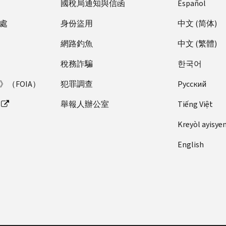
國稅局通知與信函
Español
處
身份盜用
中文 (简体)
網路釣魚
中文 (繁體)
稅務詐騙
한국어
（FOIA）
犯罪調查
Pусский
舉報人辦公室
Tiếng Việt
Kreyòl ayisye
English