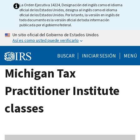
Skip
La Orden Ejecutiva 14224, Designación del inglés como el idioma
oficial de los Estados Unidos, designa al inglés como el idioma
to
oficial de los Estados Unidos. Por lo tanto, la versión en inglés de
main
todo documento es la versión oficial de toda información
publicada por el gobierno federal.
content
Un sitio oficial del Gobierno de Estados Unidos
Así es como usted puede verificarlo
BUSCAR
INICIAR SESIÓN
MENÚ
Michigan Tax
Practitioner Institute
classes