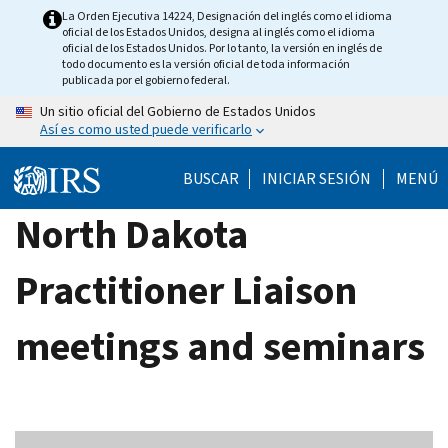
Skip
La Orden Ejecutiva 14224, Designación del inglés como el idioma
oficial de los Estados Unidos, designa al inglés como el idioma
to
oficial de los Estados Unidos. Por lo tanto, la versión en inglés de
main
todo documento es la versión oficial de toda información
publicada por el gobierno federal.
content
Un sitio oficial del Gobierno de Estados Unidos
Así es como usted puede verificarlo
BUSCAR
INICIAR SESIÓN
MENÚ
North Dakota
Practitioner Liaison
meetings and seminars