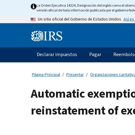
Skip
La Orden Ejecutiva 14224, Designación del inglés como el idioma o
to
versión oficial de toda información publicada por el gobierno fede
main
Así es
Un sitio oficial del Gobierno de Estados Unidos
content
Information
Menu
Declarar impuestos
Pagar
Reembols
Navegación
principal
Página Principal
Presentar
Organizaciones caritativa
Automatic exemption
reinstatement of ex