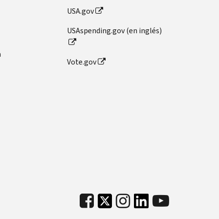
USA.gov
USAspending.gov (en inglés)
n
Vote.gov