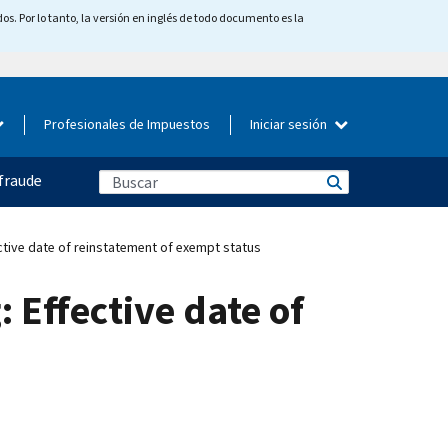
os. Por lo tanto, la versión en inglés de todo documento es la
Profesionales de Impuestos
Iniciar sesión
fraude
ctive date of reinstatement of exempt status
 Effective date of