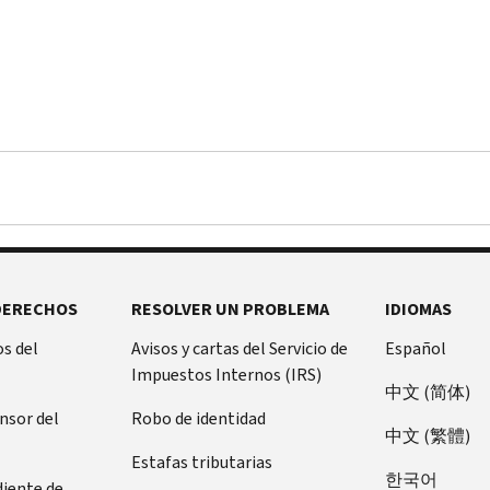
DERECHOS
RESOLVER UN PROBLEMA
IDIOMAS
s del
Avisos y cartas del Servicio de
Español
Impuestos Internos (IRS)
中文 (简体)
ensor del
Robo de identidad
中文 (繁體)
Estafas tributarias
한국어
diente de