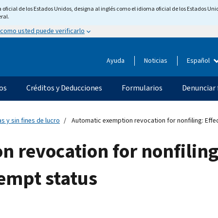
ficial de los Estados Unidos, designa al inglés como el idioma oficial de los Estados Unid
ral.
 como usted puede verificarlo
Ayuda
Noticias
Español
os
Créditos y Deducciones
Formularios
Denunciar 
s y sin fines de lucro
Automatic exemption revocation for nonfiling: Effe
 revocation for nonfiling:
empt status