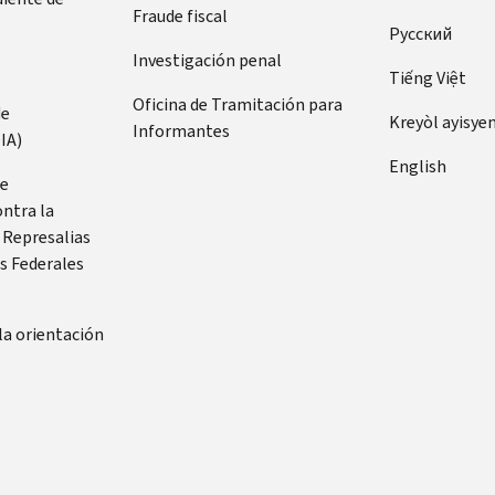
Fraude fiscal
Pусский
Investigación penal
Tiếng Việt
Oficina de Tramitación para
de
Kreyòl ayisye
Informantes
IA)
English
de
ontra la
 Represalias
s Federales
la orientación