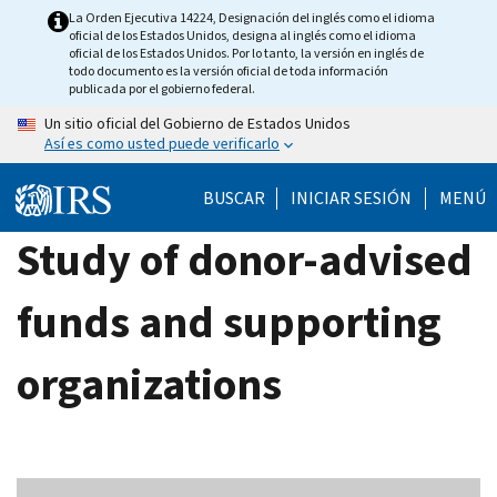
Skip
La Orden Ejecutiva 14224, Designación del inglés como el idioma
oficial de los Estados Unidos, designa al inglés como el idioma
to
oficial de los Estados Unidos. Por lo tanto, la versión en inglés de
main
todo documento es la versión oficial de toda información
publicada por el gobierno federal.
content
Un sitio oficial del Gobierno de Estados Unidos
Así es como usted puede verificarlo
BUSCAR
INICIAR SESIÓN
MENÚ
Study of donor-advised
funds and supporting
organizations