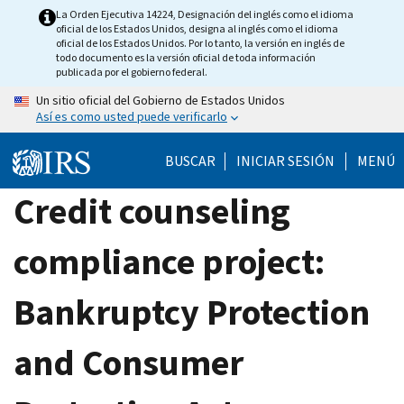
Skip
La Orden Ejecutiva 14224, Designación del inglés como el idioma
oficial de los Estados Unidos, designa al inglés como el idioma
to
oficial de los Estados Unidos. Por lo tanto, la versión en inglés de
main
todo documento es la versión oficial de toda información
publicada por el gobierno federal.
content
Un sitio oficial del Gobierno de Estados Unidos
Así es como usted puede verificarlo
BUSCAR
INICIAR SESIÓN
MENÚ
Credit counseling
compliance project:
Bankruptcy Protection
and Consumer