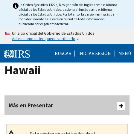
Skip
La Orden Ejecutiva 14224, Designación del inglés como el idioma
oficial de los Estados Unidos, designa al inglés como el idioma
to
oficial de los Estados Unidos. Por lo tanto, la versión en inglés de
main
todo documento es la versión oficial de toda información
publicada por el gobierno federal.
content
Un sitio oficial del Gobierno de Estados Unidos
Así es como usted puede verificarlo
BUSCAR
INICIAR SESIÓN
MENÚ
Hawaii
Más en Presentar
Esta página no está traducida al