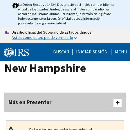
Skip
La Orden Ejecutiva 14224, Designación del inglés como el idioma
oficial de los Estados Unidos, designa al inglés como el idioma
to
oficial de los Estados Unidos. Por lo tanto, la versión en inglés de
main
todo documento es la versión oficial de toda información
publicada por el gobierno federal.
content
Un sitio oficial del Gobierno de Estados Unidos
Así es como usted puede verificarlo
BUSCAR
INICIAR SESIÓN
MENÚ
New Hampshire
Más en Presentar
Esta página no está traducida al