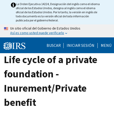
Skip
La Orden Ejecutiva 14224, Designación del inglés como el idioma
oficial de los Estados Unidos, designa al inglés como el idioma
to
oficial de los Estados Unidos. Por lo tanto, la versión en inglés de
main
todo documento es la versión oficial de toda información
publicada por el gobierno federal.
content
Un sitio oficial del Gobierno de Estados Unidos
Así es como usted puede verificarlo
BUSCAR
INICIAR SESIÓN
MENÚ
Life cycle of a private
foundation -
Inurement/Private
benefit