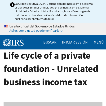
Skip
La Orden Ejecutiva 14224, Designación del inglés como el idioma
oficial de los Estados Unidos, designa al inglés como el idioma
to
oficial de los Estados Unidos. Por lo tanto, la versión en inglés de
main
todo documento es la versión oficial de toda información
publicada por el gobierno federal.
content
Un sitio oficial del Gobierno de Estados Unidos
Así es como usted puede verificarlo
BUSCAR
INICIAR SESIÓN
MENÚ
Life cycle of a private
foundation - Unrelated
business income tax