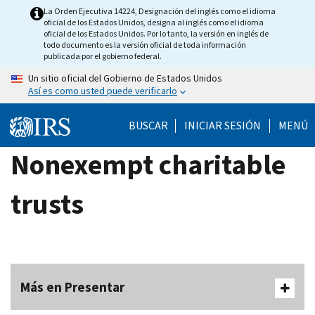
Skip
La Orden Ejecutiva 14224, Designación del inglés como el idioma
oficial de los Estados Unidos, designa al inglés como el idioma
to
oficial de los Estados Unidos. Por lo tanto, la versión en inglés de
main
todo documento es la versión oficial de toda información
publicada por el gobierno federal.
content
Un sitio oficial del Gobierno de Estados Unidos
Así es como usted puede verificarlo
BUSCAR
INICIAR SESIÓN
MENÚ
Nonexempt charitable
trusts
Más en Presentar