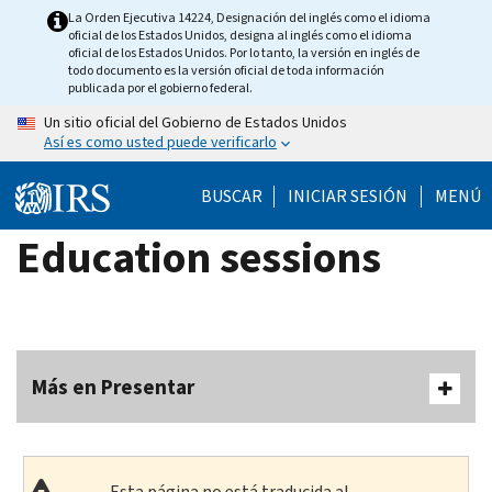
Skip
La Orden Ejecutiva 14224, Designación del inglés como el idioma
oficial de los Estados Unidos, designa al inglés como el idioma
to
oficial de los Estados Unidos. Por lo tanto, la versión en inglés de
main
todo documento es la versión oficial de toda información
publicada por el gobierno federal.
content
Un sitio oficial del Gobierno de Estados Unidos
Así es como usted puede verificarlo
BUSCAR
INICIAR SESIÓN
MENÚ
Education sessions
Más en Presentar
Esta página no está traducida al