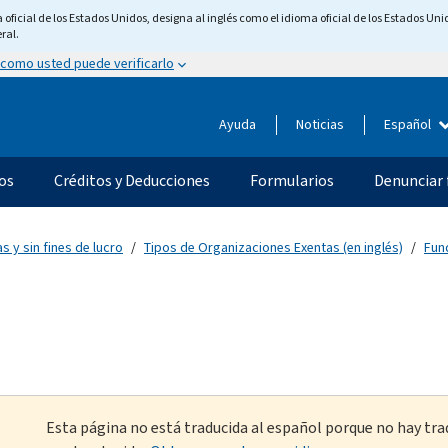
ficial de los Estados Unidos, designa al inglés como el idioma oficial de los Estados Unid
ral.
 como usted puede verificarlo
Ayuda
Noticias
Español
os
Créditos y Deducciones
Formularios
Denunciar 
s y sin fines de lucro
Tipos de Organizaciones Exentas (en inglés)
Fun
Esta página no está traducida al español porque no hay tra