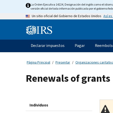
Skip
La Orden Ejecutiva 14224, Designación del inglés como el idioma o
to
versión oficial de toda información publicada por el gobierno fede
main
Así es
Un sitio oficial del Gobierno de Estados Unidos
content
Information
Menu
Declarar impuestos
Pagar
Reembols
Navegación
principal
Página Principal
Presentar
Organizaciones caritativa
Renewals of grants
Individuos