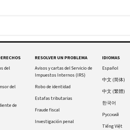
DERECHOS
RESOLVER UN PROBLEMA
IDIOMAS
s del
Avisos y cartas del Servicio de
Español
Impuestos Internos (IRS)
中文 (简体)
ensor del
Robo de identidad
中文 (繁體)
Estafas tributarias
한국어
diente de
Fraude fiscal
Pусский
Investigación penal
Tiếng Việt