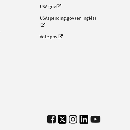
USA.gov
USAspending.gov (en inglés)
n
Vote.gov