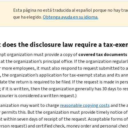
Esta página no está traducida al español porque no hay tra
que ha elegido.
Obtenga ayuda en su idioma.
 does the disclosure law require a tax-exe
pt organization must provide a copy of
covered tax documents
at the organization’s principal office. If the organization regularl
r more employees, it must also respond to request submitted to an
, the organization’s application for tax-exempt status and its ann
ate the return is required to be filed. If the request is made in p
 if it is written, then the organization generally has 30 days to re
courier is considered a written request.)
anization may want to charge
reasonable copying costs
and the a
 permits this. But the organization must provide timely notice o
 within seven days of receipt of the request. Acceptable forms o
erson request) and certified check, money order and personal check 