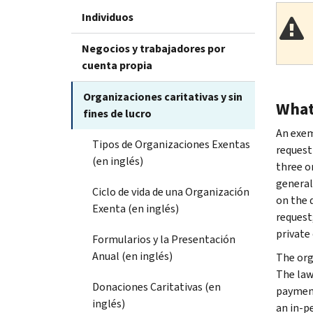
Individuos
Negocios y trabajadores por
cuenta propia
Organizaciones caritativas y sin
What
fines de lucro
An exem
Tipos de Organizaciones Exentas
request 
(en inglés)
three o
general
Ciclo de vida de una Organización
on the d
Exenta (en inglés)
request;
private 
Formularios y la Presentación
Anual (en inglés)
The org
The law
Donaciones Caritativas (en
payment
inglés)
an in-p