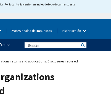
os. Por lo tanto, la versión en inglés de todo documento es la
Profesionales de Impuestos
Iniciar sesión
fraude
zations returns and applications: Disclosures required
organizations
ed