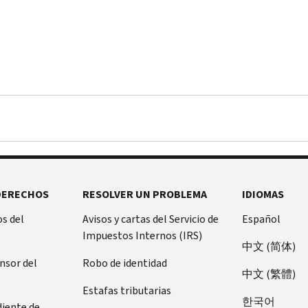
DERECHOS
RESOLVER UN PROBLEMA
IDIOMAS
s del
Avisos y cartas del Servicio de
Español
Impuestos Internos (IRS)
中文 (简体)
ensor del
Robo de identidad
中文 (繁體)
Estafas tributarias
한국어
diente de