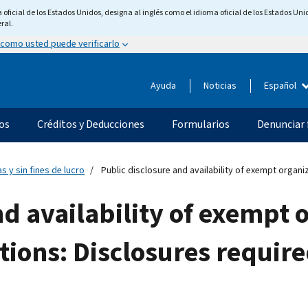
ficial de los Estados Unidos, designa al inglés como el idioma oficial de los Estados Unid
ral.
 como usted puede verificarlo
Ayuda
Noticias
Español
os
Créditos y Deducciones
Formularios
Denunciar 
s y sin fines de lucro
Public disclosure and availability of exempt organi
nd availability of exempt 
tions: Disclosures requir