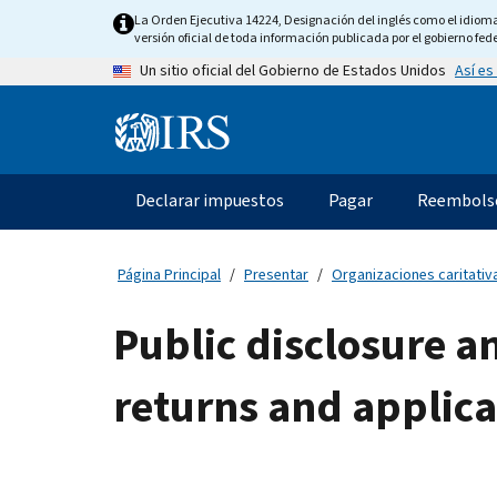
Skip
La Orden Ejecutiva 14224, Designación del inglés como el idioma o
to
versión oficial de toda información publicada por el gobierno fede
main
Así es
Un sitio oficial del Gobierno de Estados Unidos
content
Information
Menu
Declarar impuestos
Pagar
Reembols
Navegación
principal
Página Principal
Presentar
Organizaciones caritativa
Public disclosure a
returns and applica