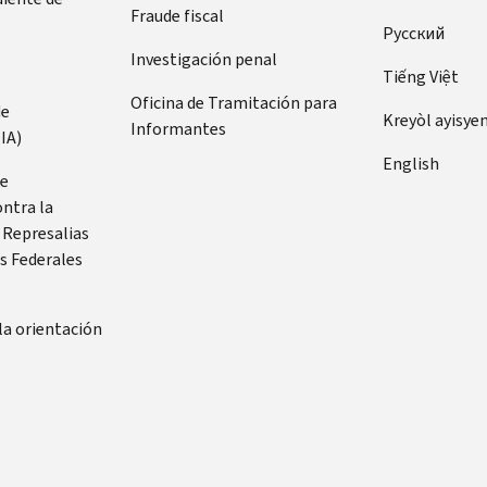
Fraude fiscal
Pусский
Investigación penal
Tiếng Việt
Oficina de Tramitación para
de
Kreyòl ayisye
Informantes
IA)
English
de
ontra la
 Represalias
s Federales
la orientación