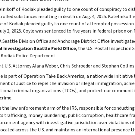
lnikoff of Kodiak pleaded guilty to one count of conspiracy to dis
rolled substances resulting in death on Aug. 4, 2025. Katelnikoff i
e of Kodiak pleaded guilty to one count of attempted possession o
uly 2, 2025. Coyle was sentenced to five years in federal prison on N
 Seattle Division Office and Anchorage District Office investigated
l Investigation Seattle Field Office
, the U.S. Postal Inspection
 Kodiak Police Department.
nt U.S. Attorney Alana Weber, Chris Schroeder and Stephan Collins
se is part of Operation Take Back America, a nationwide initiative 
ent of Justice to repel the invasion of illegal immigration, achie
tional criminal organizations (TCOs), and protect our communitie
 crime.
is the law enforcement arm of the IRS, responsible for conducting f
s trafficking, money laundering, public corruption, healthcare frau
orcement agency with investigative jurisdiction over violations of
 located across the U.S. and maintains an international presence 