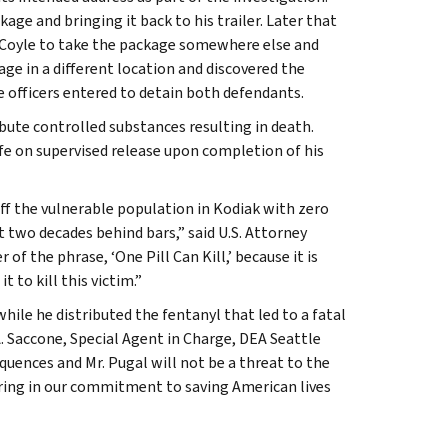
age and bringing it back to his trailer. Later that
d Coyle to take the package somewhere else and
ge in a different location and discovered the
e officers entered to detain both defendants.
ibute controlled substances resulting in death.
ife on supervised release upon completion of his
off the vulnerable population in Kodiak with zero
t two decades behind bars,” said U.S. Attorney
 of the phrase, ‘One Pill Can Kill,’ because it is
t to kill this victim.”
hile he distributed the fentanyl that led to a fatal
A. Saccone, Special Agent in Charge, DEA Seattle
uences and Mr. Pugal will not be a threat to the
ring in our commitment to saving American lives