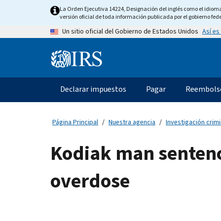
Skip
La Orden Ejecutiva 14224, Designación del inglés como el idioma o
to
versión oficial de toda información publicada por el gobierno fede
main
Así es
Un sitio oficial del Gobierno de Estados Unidos
content
Information
Menu
Declarar impuestos
Pagar
Reembols
Navegación
principal
Página Principal
Nuestra agencia
Investigación crimi
Kodiak man sentence
overdose