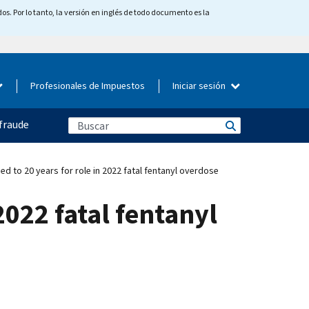
os. Por lo tanto, la versión en inglés de todo documento es la
Profesionales de Impuestos
Iniciar sesión
fraude
 to 20 years for role in 2022 fatal fentanyl overdose
2022 fatal fentanyl