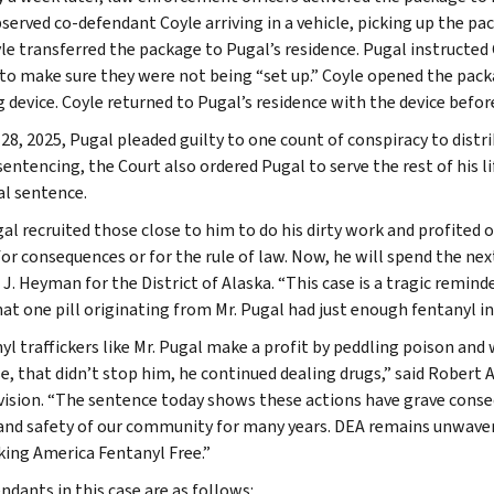
erved co-defendant Coyle arriving in a vehicle, picking up the pack
yle transferred the package to Pugal’s residence. Pugal instructe
 to make sure they were not being “set up.” Coyle opened the packa
g device. Coyle returned to Pugal’s residence with the device befor
 28, 2025, Pugal pleaded guilty to one count of conspiracy to distr
sentencing, the Court also ordered Pugal to serve the rest of his l
al sentence.
gal recruited those close to him to do his dirty work and profited 
for consequences or for the rule of law. Now, he will spend the nex
J. Heyman for the District of Alaska. “This case is a tragic reminder
hat one pill originating from Mr. Pugal had just enough fentanyl in i
l traffickers like Mr. Pugal make a profit by peddling poison and w
e, that didn’t stop him, he continued dealing drugs,” said Robert 
ivision. “The sentence today shows these actions have grave conseq
and safety of our community for many years. DEA remains unwave
ing America Fentanyl Free.”
ndants in this case are as follows: