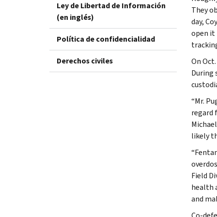
Ley de Libertad de Información
They obs
(en inglés)
day, Co
open it
Política de confidencialidad
trackin
Derechos civiles
On Oct.
During 
custodi
“Mr. Pu
regard 
Michael 
likely t
“Fentany
overdos
Field D
health 
and mak
Co-defe