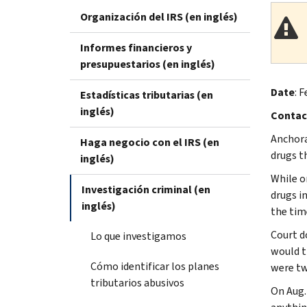
Organización del IRS (en inglés)
Informes financieros y
presupuestarios (en inglés)
Date
: F
Estadísticas tributarias (en
inglés)
Contac
Anchora
Haga negocio con el IRS (en
drugs th
inglés)
While o
Investigación criminal (en
drugs in
inglés)
the tim
Court d
Lo que investigamos
would t
Cómo identificar los planes
were tw
tributarios abusivos
On Aug.