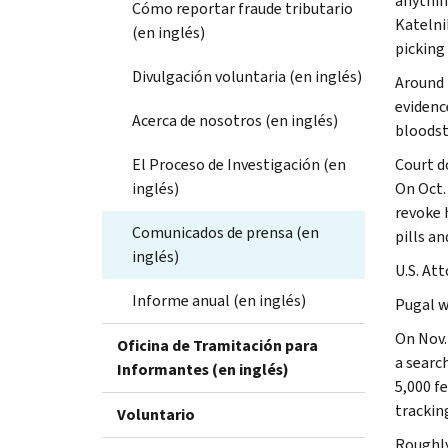
anythin
Cómo reportar fraude tributario
Katelnik
(en inglés)
picking 
Divulgación voluntaria (en inglés)
Around 
evidenc
Acerca de nosotros (en inglés)
bloods
El Proceso de Investigación (en
Court d
inglés)
On Oct.
revoke 
Comunicados de prensa (en
pills 
inglés)
U.S. Att
Informe anual (en inglés)
Pugal w
On Nov.
Oficina de Tramitación para
a searc
Informantes (en inglés)
5,000 f
tracking
Voluntario
Roughly