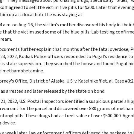
g?” They messaged about purchasing drugs, specifically “blues,” wh
off agreed to sell the victim five pills for $300. Later that evening
him up at a local hotel he was staying at.
4 a.m. on Aug. 26, the victim’s mother discovered his body in the
e that the victim used some of the blue pills. Lab testing confirme
tream.
ocuments further explain that months after the fatal overdose, P
 23, 2022, Kodiak Police officers responded to Pugal’s residence to
his state supervision. They searched the house and found Pugal hid
and methamphetamine.
orney's Office, District of Alaska. U.S. v. Katelnikoff et. al. Case #3
as arrested and later released by the state on bond.
 21, 2022, U.S. Postal Inspectors identified a suspicious parcel sh
h warrant for the parcel and discovered over 880 grams of metha
entanyl pills. These drugs had a street value of over $500,000. Age
 device.
 a week later, law enforcement officers delivered the package to i