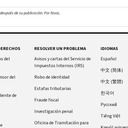
después de su publicación. Por favor,
DERECHOS
RESOLVER UN PROBLEMA
IDIOMAS
s del
Avisos y cartas del Servicio de
Español
Impuestos Internos (IRS)
中文 (简体)
ensor del
Robo de identidad
中文 (繁體)
Estafas tributarias
한국어
diente de
Fraude fiscal
Pусский
Investigación penal
Tiếng Việt
Oficina de Tramitación para
de
Kreyòl ayisye