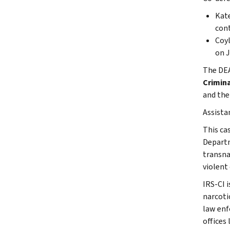
Kate
cont
Coyl
on J
The DEA
Crimina
and the
Assista
This ca
Departm
transna
violent
IRS-CI 
narcotic
law enf
offices