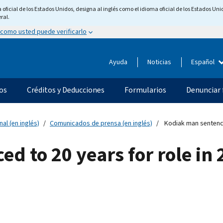
ficial de los Estados Unidos, designa al inglés como el idioma oficial de los Estados Unid
ral.
 como usted puede verificarlo
Ayuda
Noticias
Español
os
Créditos y Deducciones
Formularios
Denunciar 
nal (en inglés)
Comunicados de prensa (en inglés)
Kodiak man sentenced
d to 20 years for role in 