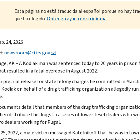
Esta página no está traducida al español porque no hay tra
que ha elegido.
Obtenga ayuda en su idioma.
eb. 24, 2026
t
:
newsroom@ci.irs.gov
ge, AK – A Kodiak man was sentenced today to 20 years in prison for
at resulted in a fatal overdose in August 2022.
n pretrial release for state felony charges he committed in March 
 Kodiak on behalf of a drug trafficking organization allegedly run 
e.
ocuments detail that members of the drug trafficking organizatio
hen distribute the drugs to a series of lower-level dealers who wo
o dealers working for Pugal.
 25, 2022, a male victim messaged Katelnikoff that he was in town