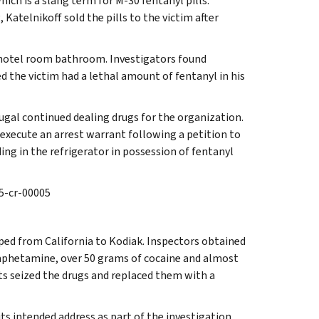
ich is a slang term for M-30 fentanyl pills.
, Katelnikoff sold the pills to the victim after
ir hotel room bathroom. Investigators found
d the victim had a lethal amount of fentanyl in his
ugal continued dealing drugs for the organization.
 execute an arrest warrant following a petition to
ing in the refrigerator in possession of fentanyl
:25-cr-00005
ipped from California to Kodiak. Inspectors obtained
mphetamine, over 50 grams of cocaine and almost
nts seized the drugs and replaced them with a
ts intended address as part of the investigation.