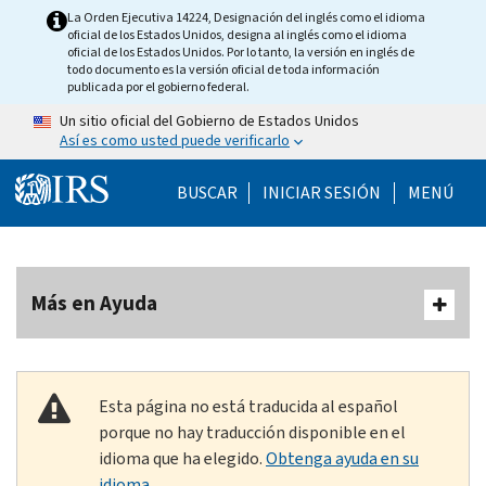
Skip to main content
La Orden Ejecutiva 14224, Designación del inglés como el idioma
oficial de los Estados Unidos, designa al inglés como el idioma
oficial de los Estados Unidos. Por lo tanto, la versión en inglés de
todo documento es la versión oficial de toda información
publicada por el gobierno federal.
Un sitio oficial del Gobierno de Estados Unidos
Así es como usted puede verificarlo
Help Menu Mobile
BUSCAR
INICIAR SESIÓN
MENÚ
Más en Ayuda
Esta página no está traducida al español
porque no hay traducción disponible en el
idioma que ha elegido.
Obtenga ayuda en su
idioma.