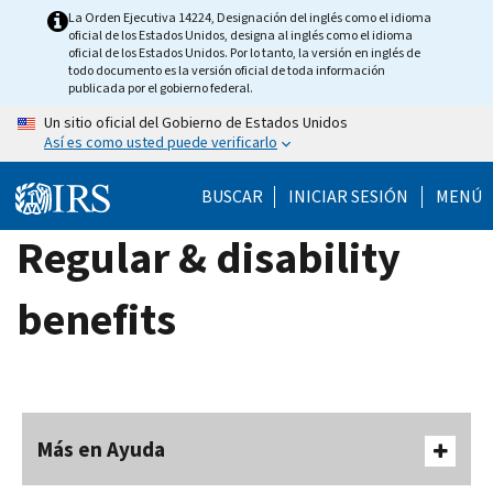
Skip
La Orden Ejecutiva 14224, Designación del inglés como el idioma
oficial de los Estados Unidos, designa al inglés como el idioma
to
oficial de los Estados Unidos. Por lo tanto, la versión en inglés de
main
todo documento es la versión oficial de toda información
publicada por el gobierno federal.
content
Un sitio oficial del Gobierno de Estados Unidos
Así es como usted puede verificarlo
BUSCAR
INICIAR SESIÓN
MENÚ
Regular & disability
benefits
Más en Ayuda