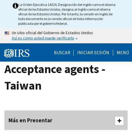
Skip
La Orden Ejecutiva 14224, Designación del inglés como el idioma
oficial de los Estados Unidos, designa al inglés como el idioma
to
oficial de los Estados Unidos. Por lo tanto, la versión en inglés de
main
todo documento es la versión oficial de toda información
publicada por el gobierno federal.
content
Un sitio oficial del Gobierno de Estados Unidos
Así es como usted puede verificarlo
BUSCAR
INICIAR SESIÓN
MENÚ
Acceptance agents -
Taiwan
Más en Presentar