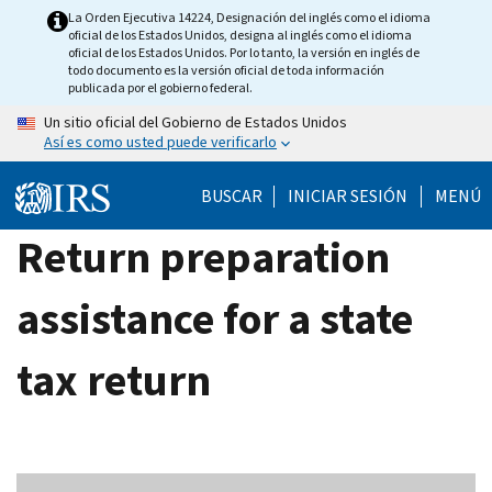
Skip
La Orden Ejecutiva 14224, Designación del inglés como el idioma
oficial de los Estados Unidos, designa al inglés como el idioma
to
oficial de los Estados Unidos. Por lo tanto, la versión en inglés de
main
todo documento es la versión oficial de toda información
publicada por el gobierno federal.
content
Un sitio oficial del Gobierno de Estados Unidos
Así es como usted puede verificarlo
BUSCAR
INICIAR SESIÓN
MENÚ
Return preparation
assistance for a state
tax return