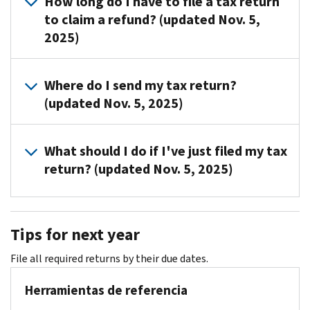
How long do I have to file a tax return
to claim a refund? (updated Nov. 5,
2025)
Generally,
Where do I send my tax return?
you
(updated Nov. 5, 2025)
must
file
Send
a
What should I do if I've just filed my tax
it
tax
return? (updated Nov. 5, 2025)
to
return
the
within
You
address
3
don't
listed
years
Tips for next year
have
on
from
to
the
the
File all required returns by their due dates.
do
notice.
due
anything
Herramientas de referencia
date
if
of