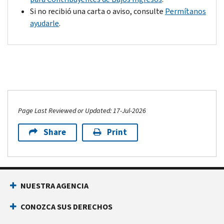
expiration
Si no recibió una carta o aviso, consulte
Permítanos
date
ayudarle
.
(RSED)
expires,
we
can't
refund
any
overpayments.
Page Last Reviewed or Updated: 17-Jul-2026
Share
Print
NUESTRA AGENCIA
CONOZCA SUS DERECHOS