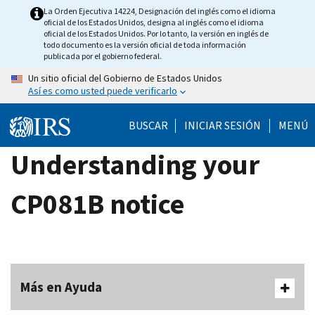
Skip
La Orden Ejecutiva 14224, Designación del inglés como el idioma
oficial de los Estados Unidos, designa al inglés como el idioma
to
oficial de los Estados Unidos. Por lo tanto, la versión en inglés de
main
todo documento es la versión oficial de toda información
publicada por el gobierno federal.
content
Un sitio oficial del Gobierno de Estados Unidos
Así es como usted puede verificarlo
BUSCAR
INICIAR SESIÓN
MENÚ
Understanding your
CP081B notice
Más en Ayuda