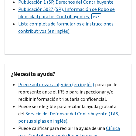
Publicación 1 (SP, Derechos del Contribuyente
you
the
Publicación 5027 (SP), Información de Robo de
filed
return,
Identidad para los Contribuyentes
PDF
the
including
Lista completa de formularios e instrucciones
missing
extensions,
contributivos (en inglés)
tax
to
return
receive
within
a
the
refund
last
of
8
any
¿
Necesita ayuda?
weeks.
overpayment
Puede autorizar a alguien (en inglés)
para que le
on
represente ante el IRS o para inspeccionar y/o
your
recibir información tributaria confidencial.
account.
Puede ser elegible para recibir la ayuda gratuita
After
del
Servicio del Defensor del Contribuyente (TAS,
the
por sus siglas en inglés)
.
refund
Puede calificar para recibir la ayuda de una
Clínica
statute
para Contribuyentes de Bajos Ingresos
.