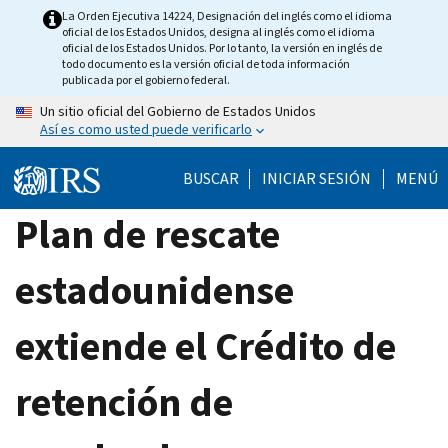
Skip
La Orden Ejecutiva 14224, Designación del inglés como el idioma
oficial de los Estados Unidos, designa al inglés como el idioma
to
oficial de los Estados Unidos. Por lo tanto, la versión en inglés de
main
todo documento es la versión oficial de toda información
publicada por el gobierno federal.
content
Un sitio oficial del Gobierno de Estados Unidos
Así es como usted puede verificarlo
BUSCAR
INICIAR SESIÓN
MENÚ
Plan de rescate
estadounidense
extiende el Crédito de
retención de