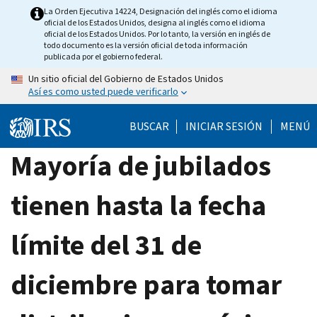
Skip
La Orden Ejecutiva 14224, Designación del inglés como el idioma
oficial de los Estados Unidos, designa al inglés como el idioma
to
oficial de los Estados Unidos. Por lo tanto, la versión en inglés de
main
todo documento es la versión oficial de toda información
publicada por el gobierno federal.
content
Un sitio oficial del Gobierno de Estados Unidos
Así es como usted puede verificarlo
BUSCAR
INICIAR SESIÓN
MENÚ
Mayoría de jubilados
tienen hasta la fecha
límite del 31 de
diciembre para tomar