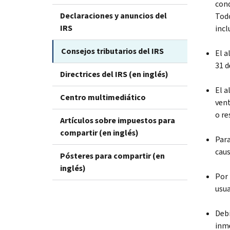
cond
Declaraciones y anuncios del
Todo
IRS
incl
Consejos tributarios del IRS
El a
31 d
Directrices del IRS (en inglés)
El a
Centro multimediático
vent
o re
Artículos sobre impuestos para
compartir (en inglés)
Para
caus
Pósteres para compartir (en
inglés)
Por 
usua
Debi
inme