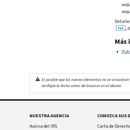
sequ
sequ
Detalle
, 
PDF
Más 
Publ
Es posible que los nuevos elementos no se actualicen 
verifique la fecha antes de basarse en el idioma.
NUESTRA AGENCIA
CONOZCA SUS 
Acerca del IRS
Carta de Derecho