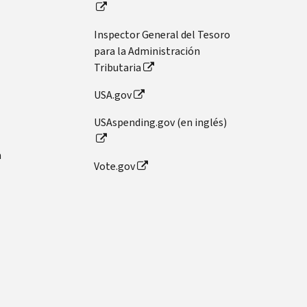
Inspector General del Tesoro
para la Administración
Tributaria
USA.gov
USAspending.gov (en inglés)
n
Vote.gov