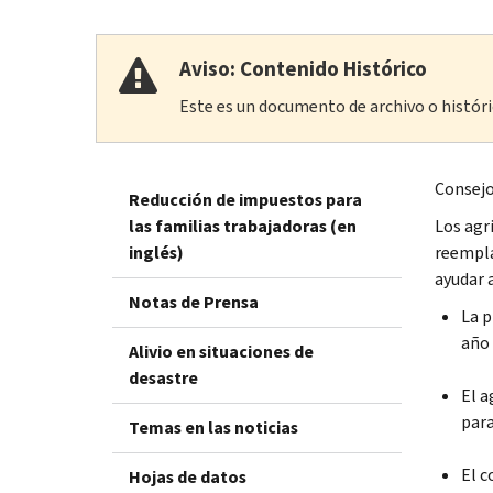
Aviso: Contenido Histórico
Este es un documento de archivo o históric
Consejo
Reducción de impuestos para
las familias trabajadoras (en
Los agr
inglés)
reempla
ayudar 
Notas de Prensa
La p
año 
Alivio en situaciones de
desastre
El a
para
Temas en las noticias
El c
Hojas de datos