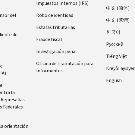
Impuestos Internos (IRS)
中文 (简体)
ensor del
Robo de identidad
中文 (繁體)
Estafas tributarias
한국어
diente de
Fraude fiscal
Pусский
Investigación penal
Tiếng Việt
Oficina de Tramitación para
de
Kreyòl ayisye
Informantes
IA)
English
de
ontra la
 Represalias
s Federales
la orientación