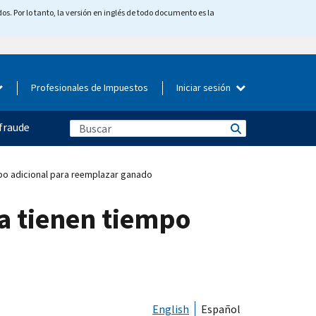
os. Por lo tanto, la versión en inglés de todo documento es la
Profesionales de Impuestos
Iniciar sesión
fraude
po adicional para reemplazar ganado
a tienen tiempo
English
Español