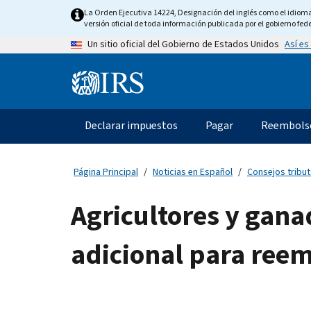
Skip
La Orden Ejecutiva 14224, Designación del inglés como el idioma o
to
versión oficial de toda información publicada por el gobierno fede
main
Así es
Un sitio oficial del Gobierno de Estados Unidos
content
Information
Menu
Declarar impuestos
Pagar
Reembols
Navegación
principal
Página Principal
Noticias en Español
Consejos tribut
Agricultores y gana
adicional para ree