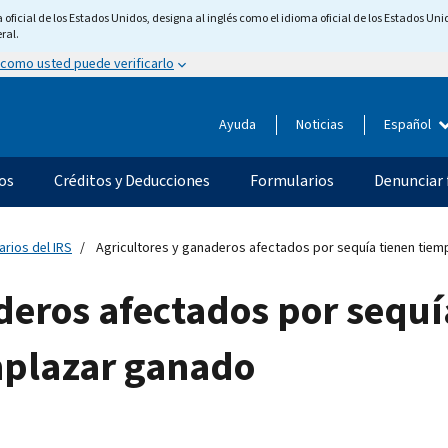
ficial de los Estados Unidos, designa al inglés como el idioma oficial de los Estados Unid
ral.
 como usted puede verificarlo
Ayuda
Noticias
Español
os
Créditos y Deducciones
Formularios
Denunciar 
arios del IRS
Agricultores y ganaderos afectados por sequía tienen tiem
deros afectados por sequí
mplazar ganado