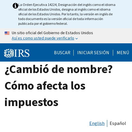
Skip
La Orden Ejecutiva 14224, Designación del inglés como el idioma
oficial de los Estados Unidos, designa al inglés como el idioma
to
oficial de los Estados Unidos. Por lo tanto, la versión en inglés de
main
todo documento es la versión oficial de toda información
publicada por el gobierno federal.
content
Un sitio oficial del Gobierno de Estados Unidos
Así es como usted puede verificarlo
BUSCAR
INICIAR SESIÓN
MENÚ
¿Cambió de nombre?
Cómo afecta los
impuestos
English
Español