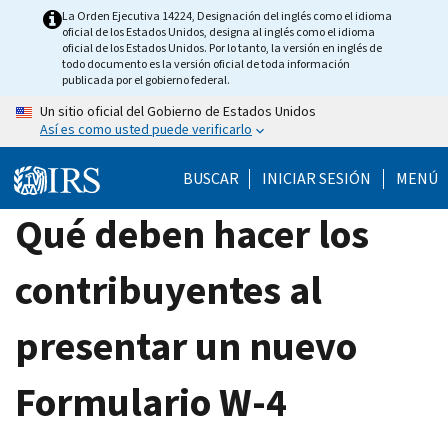
Skip
La Orden Ejecutiva 14224, Designación del inglés como el idioma
oficial de los Estados Unidos, designa al inglés como el idioma
to
oficial de los Estados Unidos. Por lo tanto, la versión en inglés de
main
todo documento es la versión oficial de toda información
publicada por el gobierno federal.
content
Un sitio oficial del Gobierno de Estados Unidos
Así es como usted puede verificarlo
BUSCAR
INICIAR SESIÓN
MENÚ
Qué deben hacer los
contribuyentes al
presentar un nuevo
Formulario W-4