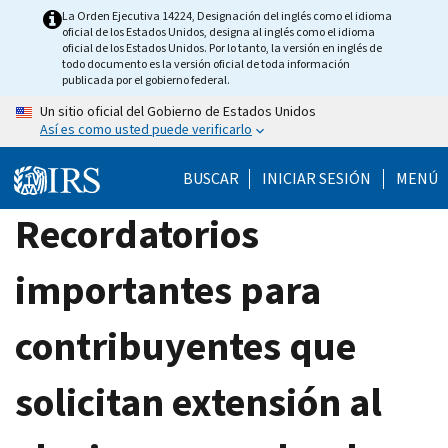
Skip
La Orden Ejecutiva 14224, Designación del inglés como el idioma
oficial de los Estados Unidos, designa al inglés como el idioma
to
oficial de los Estados Unidos. Por lo tanto, la versión en inglés de
main
todo documento es la versión oficial de toda información
publicada por el gobierno federal.
content
Un sitio oficial del Gobierno de Estados Unidos
Así es como usted puede verificarlo
BUSCAR
INICIAR SESIÓN
MENÚ
Recordatorios
importantes para
contribuyentes que
solicitan extensión al