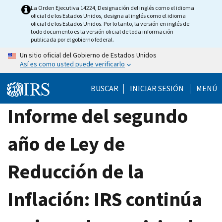
Skip
La Orden Ejecutiva 14224, Designación del inglés como el idioma
oficial de los Estados Unidos, designa al inglés como el idioma
to
oficial de los Estados Unidos. Por lo tanto, la versión en inglés de
main
todo documento es la versión oficial de toda información
publicada por el gobierno federal.
content
Un sitio oficial del Gobierno de Estados Unidos
Así es como usted puede verificarlo
BUSCAR
INICIAR SESIÓN
MENÚ
Informe del segundo
año de Ley de
Reducción de la
Inflación: IRS continúa