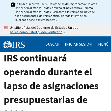
Skip
La Orden Ejecutiva 14224, Designación del inglés como el idioma
oficial de los Estados Unidos, designa al inglés como el idioma
to
oficial de los Estados Unidos. Por lo tanto, la versión en inglés de
main
todo documento es la versión oficial de toda información
publicada por el gobierno federal.
content
Un sitio oficial del Gobierno de Estados Unidos
Así es como usted puede verificarlo
BUSCAR
INICIAR SESIÓN
MENÚ
IRS continuará
operando durante el
lapso de asignaciones
presupuestarias de