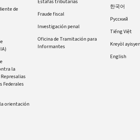
Estafas tributarias
한국어
diente de
Fraude fiscal
Pусский
Investigación penal
Tiếng Việt
Oficina de Tramitación para
de
Kreyòl ayisye
Informantes
IA)
English
de
ontra la
 Represalias
s Federales
la orientación