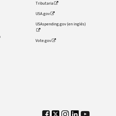
Tributaria
USA.gov
USAspending.gov (en inglés)
n
Vote.gov