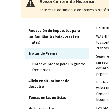
Aviso: Contenido Histórico
Este es un documento de archivo o históric
IR-2020
Reducción de impuestos para
las familias trabajadoras (en
WASHIN
inglés)
los con
"fantas
Notas de Prensa
Según e
sin escr
Notas de prensa para Preguntas
declara
frecuentes
pagado
Alivio en situaciones de
Por ley
desastre
tener u
firmar 
Temas en las noticias
busca h
Los pre
Hojas de datos