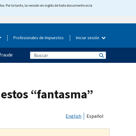
os. Por lo tanto, la versión en inglés de todo documento es la
Profesionales de Impuestos
Iniciar sesión
fraude
uestos “fantasma”
English
Español