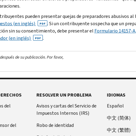
araciones.
tribuyentes pueden presentar quejas de preparadores abusivos al 
estos (en inglés)
. Si un contribuyente sospecha que un pre
PDF
ción sin su consentimiento, debe presentar el
Formulario 14157-A,
dor (en inglés)
.
PDF
después de su publicación. Por favor,
DERECHOS
RESOLVER UN PROBLEMA
IDIOMAS
s del
Avisos y cartas del Servicio de
Español
Impuestos Internos (IRS)
中文 (简体)
ensor del
Robo de identidad
中文 (繁體)