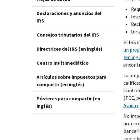
Requ
Declaraciones y anuncios del
Inve
IRS
Recl
Diri
Consejos tributarios del IRS
El IRS 
Directrices del IRS (en inglés)
un prep
(en ingl
Centro multimediático
encontr
La prep
Artículos sobre impuestos para
califica
compartir (en inglés)
Contrib
(TCE, p
Pósteres para compartir (en
Ayuda g
inglés)
No impo
acerca 
bancari
contrib