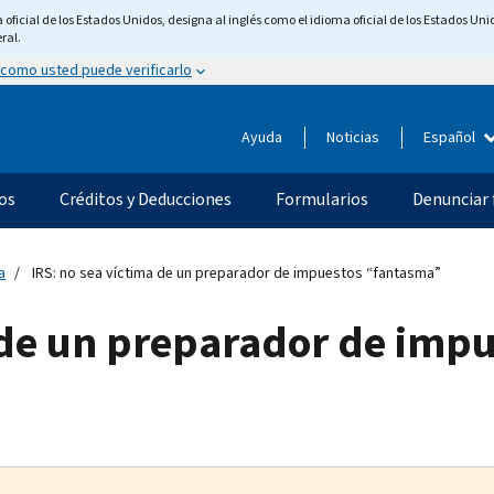
ficial de los Estados Unidos, designa al inglés como el idioma oficial de los Estados Unid
ral.
 como usted puede verificarlo
Ayuda
Noticias
Español
os
Créditos y Deducciones
Formularios
Denunciar 
a
IRS: no sea víctima de un preparador de impuestos “fantasma”
a de un preparador de imp