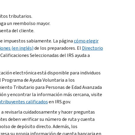
tos tributarios.
enga un reembolso mayor.
uenta del cliente.
s de impuestos sabiamente. La página
cómo elegir
iones (en inglés)
de los preparadores. El
Directorio
alificaciones Seleccionadas del IRS ayuda a
ación electrónica está disponible para individuos
del Programa de Ayuda Voluntaria a los
amiento Tributario para Personas de Edad Avanzada
ión y encontrar la información más cercana, visite
ntribuyentes calificados
en IRS.gov.
s a revisarla cuidadosamente y hacer preguntas
ntes deben verificar su número de ruta y cuenta
olso de depósito directo. Además, los
resa su propia información de cuenta bancaria en