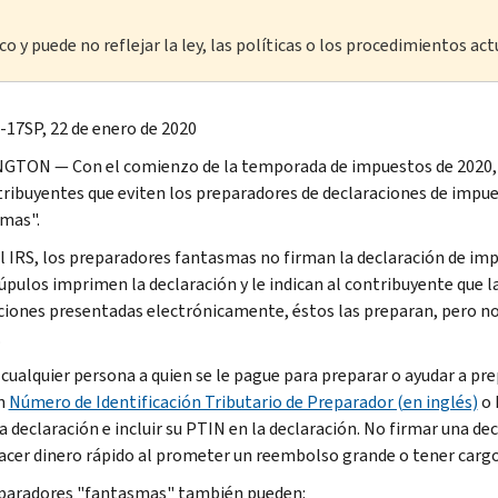
o y puede no reflejar la ley, las políticas o los procedimientos act
-17SP, 22 de enero de 2020
GTON — Con el comienzo de la temporada de impuestos de
2020,
tribuyentes que eviten los preparadores de declaraciones de impu
mas".
l IRS, los preparadores fantasmas no firman la declaración de i
úpulos imprimen la declaración y le indican al contribuyente que la 
ciones presentadas electrónicamente, éstos las preparan, pero n
.
, cualquier persona a quien se le pague para preparar o ayudar a p
n
Número de Identificación Tributario de Preparador (en inglés)
o 
la declaración e incluir su PTIN en la declaración. No firmar una d
acer dinero rápido al prometer un reembolso grande o tener carg
paradores "fantasmas" también pueden: