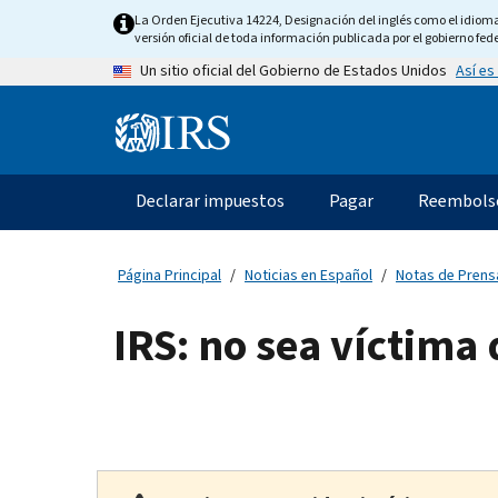
Skip
La Orden Ejecutiva 14224, Designación del inglés como el idioma o
to
versión oficial de toda información publicada por el gobierno fede
main
Así es
Un sitio oficial del Gobierno de Estados Unidos
content
Information
Menu
Declarar impuestos
Pagar
Reembols
Navegación
principal
Página Principal
Noticias en Español
Notas de Prens
IRS: no sea víctim