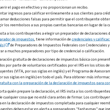
erir el pago en efectivo y no proporcionan un recibo.
ntar ingresos para calificar erróneamente a sus clientes para crédi
amar deducciones falsas para permitir que el contribuyente obt
gir los reembolsos a sus propias cuentas bancarias en lugar de la c
insta a los contribuyentes a elegir un preparador de declaracione
arador de impuestos
, tiene información de
credenciales y calificac
és)
de Preparadores de Impuestos Federales con Credenciales y C
ar a muchos preparadores por tipo de credencial o calificación.
aración gratuita de declaraciones de impuestos básica con present
dos por parte de voluntarios certificados por el IRS en los sitios 
uyentes (VITA, por sus siglas en inglés) y el Programa de Asesor
or sus siglas en inglés) en todo el país. Para obtener más informac
ratuita con la preparación de la declaración de impuestos para co
rta quién prepare la declaración, el IRS insta a los contribuyente
de cualquier cosa que no esté clara antes de firmar. Los contribuye
a en la declaración de impuestos completada para cualquier reemb
uyentes deben estar en alerta a preparadores "fantasmas" que ing