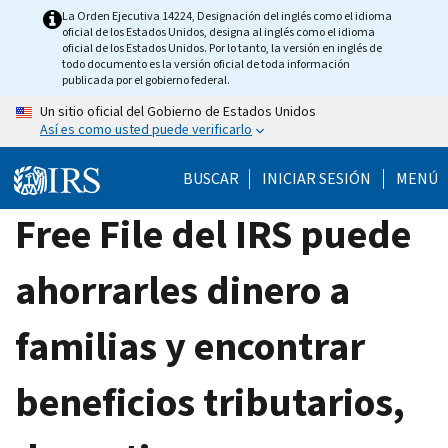
Skip
La Orden Ejecutiva 14224, Designación del inglés como el idioma
oficial de los Estados Unidos, designa al inglés como el idioma
to
oficial de los Estados Unidos. Por lo tanto, la versión en inglés de
main
todo documento es la versión oficial de toda información
publicada por el gobierno federal.
content
Un sitio oficial del Gobierno de Estados Unidos
Así es como usted puede verificarlo
BUSCAR
INICIAR SESIÓN
MENÚ
Free File del IRS puede
ahorrarles dinero a
familias y encontrar
beneficios tributarios,