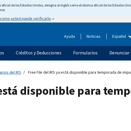
ficial de los Estados Unidos, designa al inglés como el idioma oficial de los Estados Unid
ral.
 como usted puede verificarlo
Ayuda
Noticias
Español
os
Créditos y Deducciones
Formularios
Denunciar 
arios del IRS
Free File del IRS ya está disponible para temporada de imp
a está disponible para te