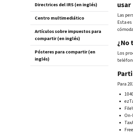
usar 
Directrices del IRS (en inglés)
Las per
Centro multimediático
Esta es
cómodas
Artículos sobre impuestos para
compartir (en inglés)
¿No 
Pósteres para compartir (en
Los pr
inglés)
teléfon
Part
Para 20
104
ez
T
File
On-
Tax
Fre