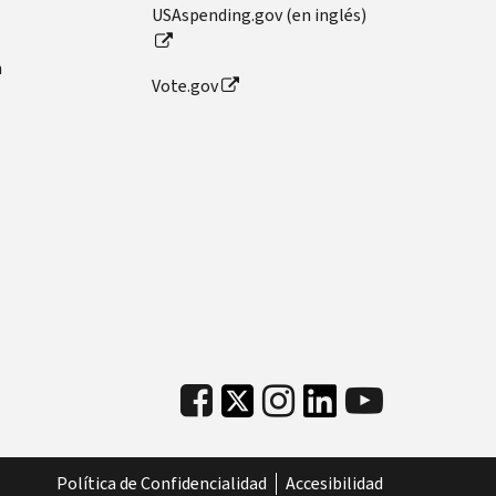
USAspending.gov (en inglés)
n
Vote.gov
Política de Confidencialidad
Accesibilidad