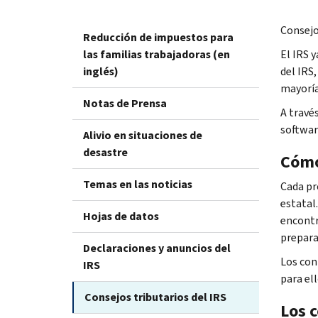
Consejo
Reducción de impuestos para
las familias trabajadoras (en
El IRS 
inglés)
del IRS
mayoría
Notas de Prensa
A travé
softwar
Alivio en situaciones de
desastre
Cómo
Temas en las noticias
Cada pr
estatal
Hojas de datos
encontr
prepara
Declaraciones y anuncios del
Los con
IRS
para ell
Consejos tributarios del IRS
Los 