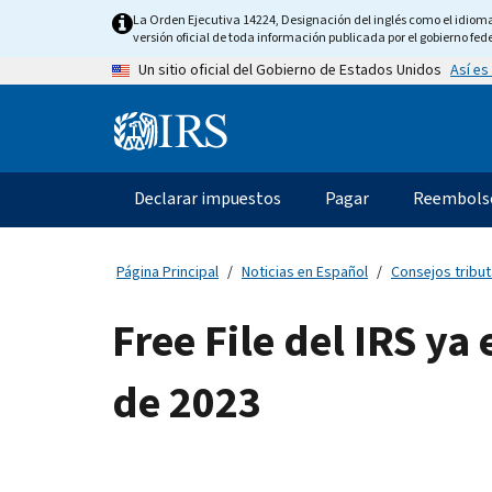
Skip
La Orden Ejecutiva 14224, Designación del inglés como el idioma o
to
versión oficial de toda información publicada por el gobierno fede
main
Así es
Un sitio oficial del Gobierno de Estados Unidos
content
Information
Menu
Declarar impuestos
Pagar
Reembols
Navegación
principal
Página Principal
Noticias en Español
Consejos tribut
Free File del IRS y
de 2023