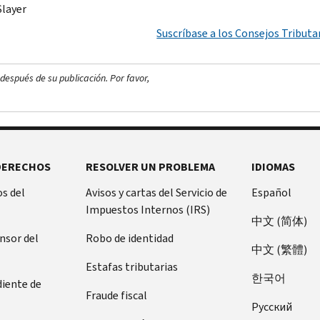
layer
Suscríbase a los Consejos Tributar
después de su publicación. Por favor,
DERECHOS
RESOLVER UN PROBLEMA
IDIOMAS
s del
Avisos y cartas del Servicio de
Español
Impuestos Internos (IRS)
中文 (简体)
ensor del
Robo de identidad
中文 (繁體)
Estafas tributarias
한국어
diente de
Fraude fiscal
Pусский