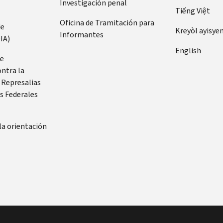
Investigación penal
Tiếng Việt
Oficina de Tramitación para
de
Kreyòl ayisye
Informantes
IA)
English
de
ontra la
 Represalias
s Federales
la orientación