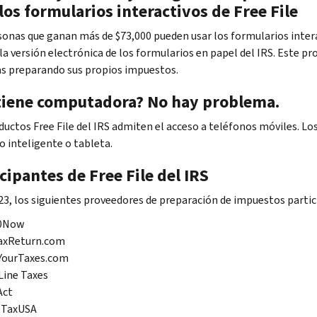
los formularios interactivos de
Free File
sonas que ganan más de $73,000 pueden usar los formularios inter
 la versión electrónica de los formularios en papel del IRS. Este p
 preparando sus propios impuestos.
tiene computadora? No hay problema.
oductos
Free File
del IRS admiten el acceso a teléfonos móviles. Lo
o inteligente o tableta.
icipantes de
Free File
del IRS
23, los siguientes proveedores de preparación de impuestos parti
0
Now
axReturn
.com
YourTaxes
.com
Line Taxes
Act
eTax
USA