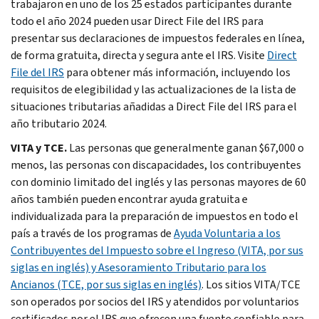
trabajaron en uno de los 25 estados participantes durante
todo el año 2024 pueden usar
Direct File
del IRS para
presentar sus declaraciones de impuestos federales en línea,
de forma gratuita, directa y segura ante el IRS. Visite
Direct
File
del IRS
para obtener más información, incluyendo los
requisitos de elegibilidad y las actualizaciones de la lista de
situaciones tributarias añadidas a
Direct File
del IRS para el
año tributario 2024.
VITA y TCE.
Las personas que generalmente ganan $67,000 o
menos, las personas con discapacidades, los contribuyentes
con dominio limitado del inglés y las personas mayores de 60
años también pueden encontrar ayuda gratuita e
individualizada para la preparación de impuestos en todo el
país a través de los programas de
Ayuda Voluntaria a los
Contribuyentes del Impuesto sobre el Ingreso (VITA, por sus
siglas en inglés) y Asesoramiento Tributario para los
Ancianos (TCE, por sus siglas en inglés)
. Los sitios VITA/TCE
son operados por socios del IRS y atendidos por voluntarios
certificados por el IRS que ofrecen una fuente confiable para