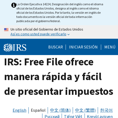
Skip
La Orden Ejecutiva 14224, Designación del inglés como el idioma
oficial de los Estados Unidos, designa al inglés como el idioma
to
oficial de los Estados Unidos. Por lo tanto, la versión en inglés de
main
todo documento es la versión oficial de toda información
publicada por el gobierno federal.
content
Un sitio oficial del Gobierno de Estados Unidos
Así es como usted puede verificarlo
BUSCAR
INICIAR SESIÓN
MENÚ
IRS: Free File ofrece
manera rápida y fácil
de presentar impuestos
English
Español
中文 (简体)
中文 (繁體)
한국어
Русский
Tiếng Việt
Kreyòl ayisyen