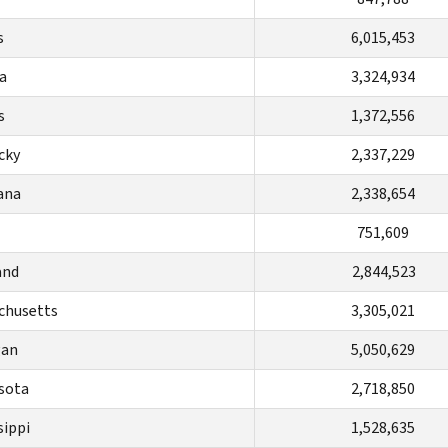
s
6,015,453
a
3,324,934
s
1,372,556
cky
2,337,229
ana
2,338,654
751,609
and
2,844,523
chusetts
3,305,021
gan
5,050,629
sota
2,718,850
sippi
1,528,635