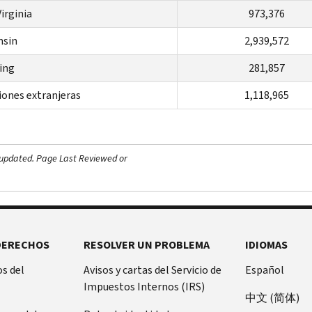
irginia
973,376
nsin
2,939,572
ing
281,857
iones extranjeras
1,118,965
 updated.
Page Last Reviewed or
DERECHOS
RESOLVER UN PROBLEMA
IDIOMAS
s del
Avisos y cartas del Servicio de
Español
Impuestos Internos (IRS)
中文 (简体)