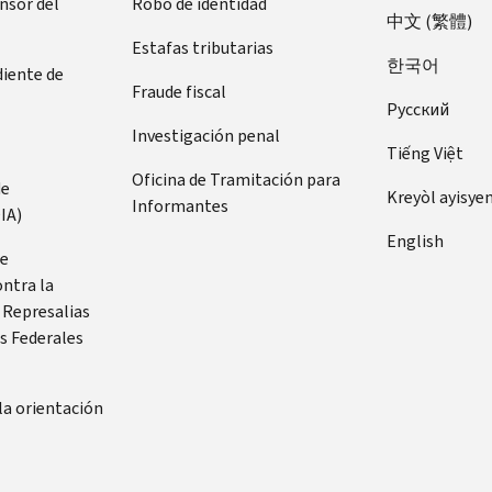
ensor del
Robo de identidad
中文 (繁體)
Estafas tributarias
한국어
diente de
Fraude fiscal
Pусский
Investigación penal
Tiếng Việt
Oficina de Tramitación para
de
Kreyòl ayisye
Informantes
IA)
English
de
ontra la
 Represalias
s Federales
la orientación