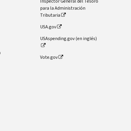
Inspector General del Tesoro
para la Administración
Tributaria
USA.gov
USAspending.gov (en inglés)
n
Vote.gov