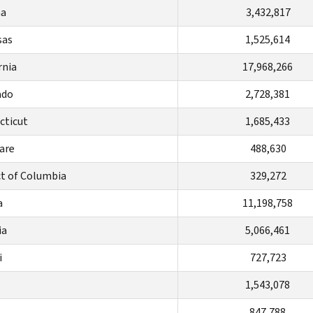
na
3,432,817
sas
1,525,614
rnia
17,968,266
ado
2,728,381
cticut
1,685,433
are
488,630
ct of
Columbia
329,272
a
11,198,758
ia
5,066,461
i
727,723
1,543,078
847,788