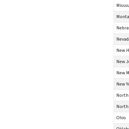
Missou
Monta
Nebra
Nevad
New
H
New
J
New
M
New
Y
North
North
Ohio
Okla