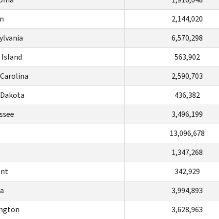
n
2,144,020
ylvania
6,570,298
Island
563,902
Carolina
2,590,703
Dakota
436,382
ssee
3,496,199
13,096,678
1,347,268
nt
342,929
ia
3,994,893
ngton
3,628,963