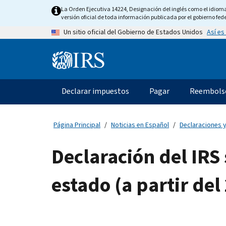
Skip
La Orden Ejecutiva 14224, Designación del inglés como el idioma o
to
versión oficial de toda información publicada por el gobierno fede
main
Así es
Un sitio oficial del Gobierno de Estados Unidos
content
Information
Menu
Declarar impuestos
Pagar
Reembols
Navegación
principal
Página Principal
Noticias en Español
Declaraciones y
Declaración del IRS
estado (a partir del