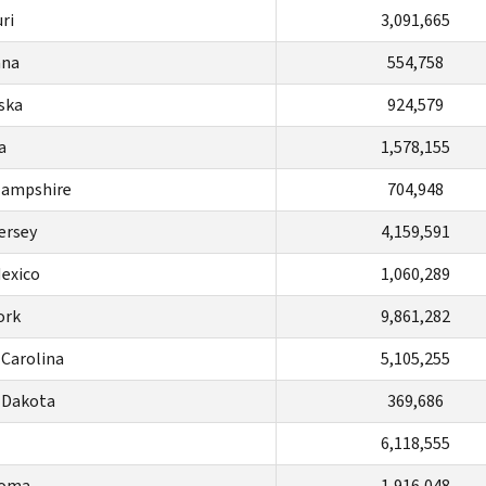
ri
3,091,665
na
554,758
ska
924,579
a
1,578,155
ampshire
704,948
ersey
4,159,591
exico
1,060,289
ork
9,861,282
Carolina
5,105,255
Dakota
369,686
6,118,555
homa
1,916,048