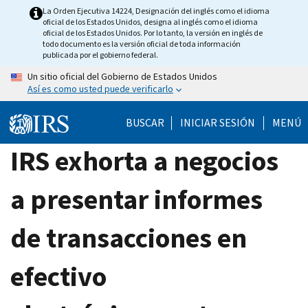
Skip
La Orden Ejecutiva 14224, Designación del inglés como el idioma
oficial de los Estados Unidos, designa al inglés como el idioma
to
oficial de los Estados Unidos. Por lo tanto, la versión en inglés de
main
todo documento es la versión oficial de toda información
publicada por el gobierno federal.
content
Un sitio oficial del Gobierno de Estados Unidos
Así es como usted puede verificarlo
BUSCAR
INICIAR SESIÓN
MENÚ
IRS exhorta a negocios
a presentar informes
de transacciones en
efectivo