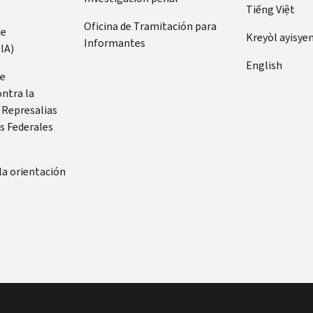
Tiếng Việt
Oficina de Tramitación para
de
Kreyòl ayisye
Informantes
IA)
English
de
ontra la
 Represalias
s Federales
la orientación