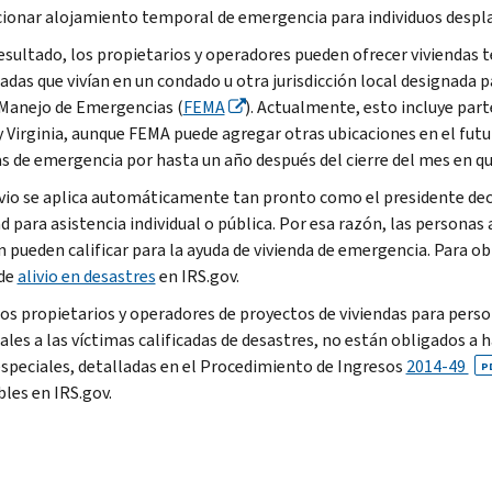
ionar alojamiento temporal de emergencia para individuos despl
sultado, los propietarios y operadores pueden ofrecer viviendas 
das que vivían en un condado u otra jurisdicción local designada pa
 Manejo de Emergencias (
FEMA
). Actualmente, esto incluye part
 y Virginia, aunque FEMA puede agregar otras ubicaciones en el fu
as de emergencia por hasta un año después del cierre del mes en qu
ivio se aplica automáticamente tan pronto como el presidente dec
ad para asistencia individual o pública. Por esa razón, las persona
 pueden calificar para la ayuda de vivienda de emergencia. Para obt
 de
alivio en desastres
en IRS.gov.
 los propietarios y operadores de proyectos de viviendas para pers
les a las víctimas calificadas de desastres, no están obligados a h
especiales, detalladas en el Procedimiento de Ingresos
2014-49
P
bles en IRS.gov.