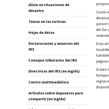
proporc
Alivio en situaciones de
desastre
Como re
desplaza
Temas en las noticias
para el
del Sur
Hojas de datos
viviend
Declaraciones y anuncios del
Este al
IRS
localid
también
Consejos tributarios del IRS
página
Si bien
Directrices del IRS (en inglés)
tempora
reglas 
Centro multimediático
disponi
Artículos sobre impuestos para
compartir (en inglés)