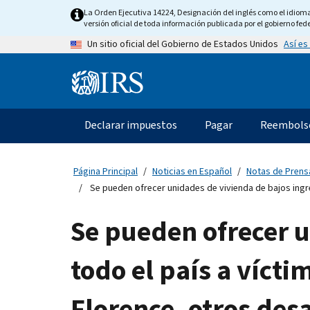
Skip
La Orden Ejecutiva 14224, Designación del inglés como el idioma o
to
versión oficial de toda información publicada por el gobierno fede
main
Así es
Un sitio oficial del Gobierno de Estados Unidos
content
Information
Menu
Declarar impuestos
Pagar
Reembols
Navegación
principal
Página Principal
Noticias en Español
Notas de Prens
Se pueden ofrecer unidades de vivienda de bajos ingre
Se pueden ofrecer u
todo el país a víct
Florence, otros desa