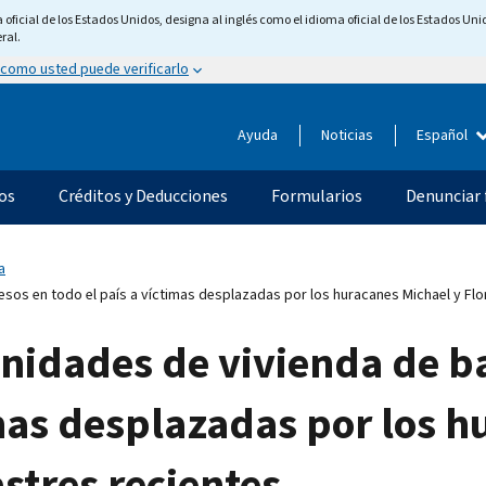
ficial de los Estados Unidos, designa al inglés como el idioma oficial de los Estados Unid
ral.
 como usted puede verificarlo
Ayuda
Noticias
Español
os
Créditos y Deducciones
Formularios
Denunciar 
a
sos en todo el país a víctimas desplazadas por los huracanes Michael y Flo
nidades de vivienda de ba
imas desplazadas por los h
stres recientes