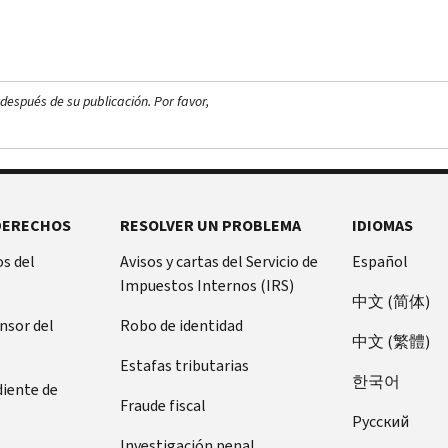
después de su publicación. Por favor,
DERECHOS
RESOLVER UN PROBLEMA
IDIOMAS
s del
Avisos y cartas del Servicio de
Español
Impuestos Internos (IRS)
中文 (简体)
ensor del
Robo de identidad
中文 (繁體)
Estafas tributarias
한국어
diente de
Fraude fiscal
Pусский
Investigación penal