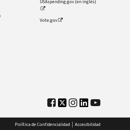
USAspending.gov (en inglés)
n
Vote.gov
Política de Confidencialidad
Accesibilidad