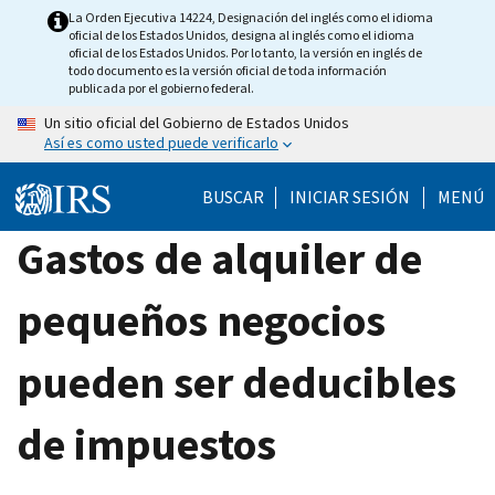
Skip
La Orden Ejecutiva 14224, Designación del inglés como el idioma
oficial de los Estados Unidos, designa al inglés como el idioma
to
oficial de los Estados Unidos. Por lo tanto, la versión en inglés de
main
todo documento es la versión oficial de toda información
publicada por el gobierno federal.
content
Un sitio oficial del Gobierno de Estados Unidos
Así es como usted puede verificarlo
BUSCAR
INICIAR SESIÓN
MENÚ
Gastos de alquiler de
pequeños negocios
pueden ser deducibles
de impuestos