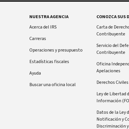
Footer Navigation
NUESTRA AGENCIA
CONOZCA SUS 
Acerca del IRS
Carta de Derecho
Contribuyente
Carreras
Servicio del Def
Operaciones y presupuesto
Contribuyente
Estadísticas fiscales
Oficina Indepen
Apelaciones
Ayuda
Derechos Civiles
Buscar una oficina local
Ley de Libertad 
Información (FO
Datos de la Ley 
Notificación y C
Discriminación y