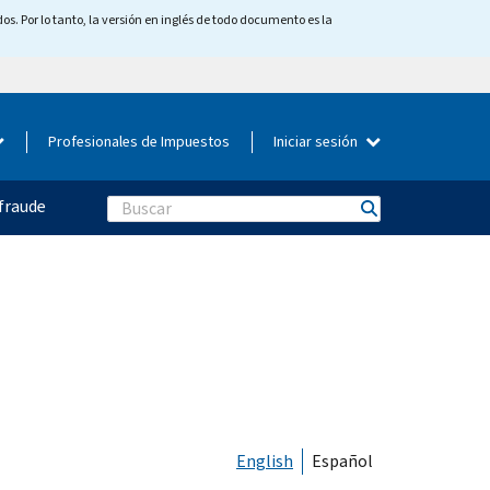
os. Por lo tanto, la versión en inglés de todo documento es la
Profesionales de Impuestos
Iniciar sesión
fraude
Search
English
Español