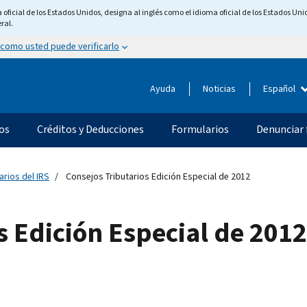
ficial de los Estados Unidos, designa al inglés como el idioma oficial de los Estados Unid
ral.
 como usted puede verificarlo
Ayuda
Noticias
Español
os
Créditos y Deducciones
Formularios
Denunciar 
arios del IRS
Consejos Tributarios Edición Especial de 2012
s Edición Especial de 2012