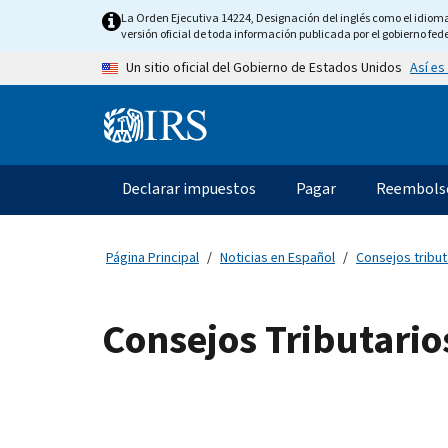
Skip to main content
La Orden Ejecutiva 14224, Designación del inglés como el idioma o
versión oficial de toda información publicada por el gobierno fede
Así es
Un sitio oficial del Gobierno de Estados Unidos
Information Menu
Navegación principal
Declarar impuestos
Pagar
Reembols
Página Principal
Noticias en Español
Consejos tribut
Consejos Tributario