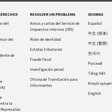
DERECHOS
RESOLVER UN PROBLEMA
IDIOMAS
s del
Avisos y cartas del Servicio de
Español
Impuestos Internos (IRS)
中文 (简体)
ensor del
Robo de identidad
中文 (繁體)
Estafas tributarias
한국어
diente de
Fraude fiscal
Pусский
Investigación penal
Tiếng Việt
Oficina de Tramitación para
de
Kreyòl ayisye
Informantes
IA)
English
de
ontra la
 Represalias