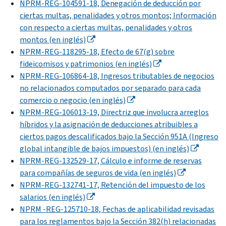
NPRM-REG-104591-18, Denegación de deducción por
ciertas multas, penalidades y otros montos; Información
con respecto a ciertas multas, penalidades y otros
montos (en inglés)
NPRM-REG-118295-18, Efecto de 67(g) sobre
fideicomisos y patrimonios (en inglés)
NPRM-REG-106864-18, Ingresos tributables de negocios
no relacionados computados por separado para cada
comercio o negocio (en inglés)
NPRM-REG-106013-19, Directriz que involucra arreglos
híbridos y la asignación de deducciones atribuibles a
ciertos pagos descalificados bajo la Sección 951A (Ingreso
global intangible de bajos impuestos) (en inglés)
NPRM-REG-132529-17, Cálculo e informe de reservas
para compañías de seguros de vida (en inglés)
NPRM-REG-132741-17, Retención del impuesto de los
salarios (en inglés)
NPRM -REG-125710-18, Fechas de aplicabilidad revisadas
para los reglamentos bajo la Sección 382(h) relacionadas