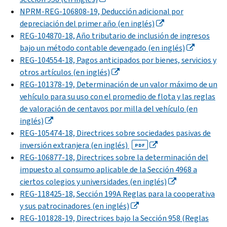
NPRM-REG-106808-19, Deducción adicional por
depreciación del primer año (en inglés)
REG-104870-18, Año tributario de inclusión de ingresos
bajo un método contable devengado (en inglés)
REG-104554-18, Pagos anticipados por bienes, servicios y
otros artículos (en inglés)
REG-101378-19, Determinación de un valor máximo de un
vehículo para su uso con el promedio de flota y las reglas
de valoración de centavos por milla del vehículo (en
inglés)
REG-105474-18, Directrices sobre sociedades pasivas de
inversión extranjera (en inglés)
PDF
REG-106877-18, Directrices sobre la determinación del
impuesto al consumo aplicable de la Sección 4968 a
ciertos colegios y universidades (en inglés)
REG-118425-18, Sección 199A Reglas para la cooperativa
y sus patrocinadores (en inglés)
REG-101828-19, Directrices bajo la Sección 958 (Reglas