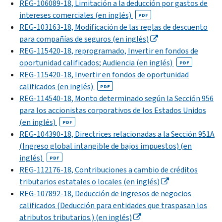
REG-106089-18, Limitación a la deducción por gastos de
intereses comerciales (en inglés)
PDF
REG-103163-18, Modificación de las reglas de descuento
para compañías de seguros (en inglés)
REG-115420-18, reprogramado, Invertir en fondos de
oportunidad calificados; Audiencia (en inglés)
PDF
REG-115420-18, Invertir en fondos de oportunidad
calificados (en inglés)
PDF
REG-114540-18, Monto determinado según la Sección 956
para los accionistas corporativos de los Estados Unidos
(en inglés)
PDF
REG-104390-18, Directrices relacionadas a la Sección 951A
(Ingreso global intangible de bajos impuestos) (en
inglés)
PDF
REG-112176-18, Contribuciones a cambio de créditos
tributarios estatales o locales (en inglés)
REG-107892-18, Deducción de ingresos de negocios
calificados (Deducción para entidades que traspasan los
atributos tributarios.) (en inglés)