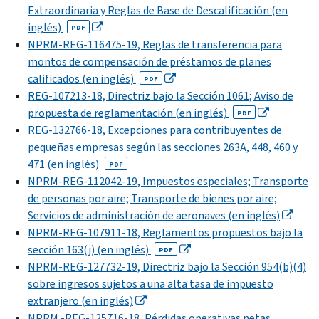
Extraordinaria y Reglas de Base de Descalificación (en
inglés)
PDF
NPRM-REG-116475-19, Reglas de transferencia para
montos de compensación de préstamos de planes
calificados (en inglés)
PDF
REG-107213-18, Directriz bajo la Sección 1061; Aviso de
propuesta de reglamentación (en inglés)
PDF
REG-132766-18, Excepciones para contribuyentes de
pequeñas empresas según las secciones 263A, 448, 460 y
471 (en inglés)
PDF
NPRM-REG-112042-19, Impuestos especiales; Transporte
de personas por aire; Transporte de bienes por aire;
Servicios de administración de aeronaves (en inglés)
NPRM-REG-107911-18, Reglamentos propuestos bajo la
sección 163(j) (en inglés)
PDF
NPRM-REG-127732-19, Directriz bajo la Sección 954(b)(4)
sobre ingresos sujetos a una alta tasa de impuesto
extranjero (en inglés)
NPRM -REG-125716-18, Pérdidas operativas netas