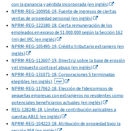
con la ganancia y pérdida incorporada (en inglés)
NPRM-REG-100956-19, Fuente de ingresos de ciertas
ventas de propiedad personal (en inglés)
NPRM-REG-122180-18, Cierta remuneración de los
empleados en exceso de $1,000,000 según la Sección 162
(m) del IRC (en inglés)
NPRM-REG-105495-19, Crédito tributario extranjero (en
inglés)
NPRM-REG-112607-19, Directriz sobre la base de erosión
y el impuesto contra el abuso (en inglés)
NPRM-REG-131071-18, Corporaciones S terminadas
elegibles (en inglés)
PDF
NPRM-REG-117062-18, Elección de fideicomisos de
pequeñas empresas con extranjeros no residentes como
potenciales beneficiarios actuales (en inglés)
REG-128246-18, Límites de contribución aplicables a
cuentas ABLE (en inglés)
NPRM-REG-104223-18, Atribución de propiedad bajo la
sección 958 (en inglés)