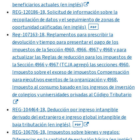
beneficiarios actuales (en inglés)
REG-120186-18, Solicitud de información sobre la
recopilación de datos y el seguimiento de zonas de
oportunidad calificadas (en inglés)
PDF
Reg-107163-18, Reglamentos para prescribir la
devolución y tiempo para presentar el pago de los
impuestos de la Sección 4960, 4966, 4967 y 4968 y para
actualizar las Reglas de reducción para los impuestos de
la Sección 4966 y 4967 (TCJA agregó las secciones 4960,
Impuesto sobre el exceso de impuestos Compensación
para ejecutivos exentos de la organización y 4968,
Impuesto al consumo basado en los ingresos de inversión
de colegios y universidades privadas al Código Tributario
REG-104464-18, Deducción por ingreso intangible
derivado del extranjero e ingreso global intangible de
baja tributación (en inglés)
PDF
REG-106706-18, Impuestos sobre bienes y regalos:
Diferencias en la cantidad de exclusión básica (en inglés)