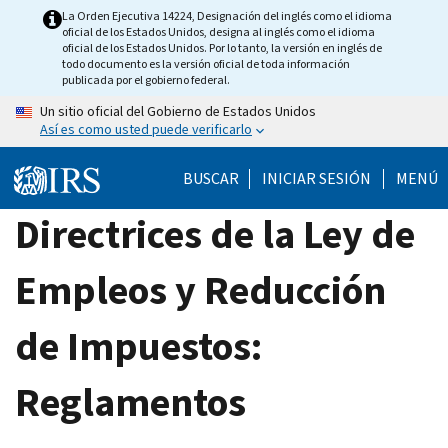
Skip
La Orden Ejecutiva 14224, Designación del inglés como el idioma
oficial de los Estados Unidos, designa al inglés como el idioma
to
oficial de los Estados Unidos. Por lo tanto, la versión en inglés de
main
todo documento es la versión oficial de toda información
publicada por el gobierno federal.
content
Un sitio oficial del Gobierno de Estados Unidos
Así es como usted puede verificarlo
BUSCAR
INICIAR SESIÓN
MENÚ
Directrices de la Ley de
Empleos y Reducción
de Impuestos:
Reglamentos