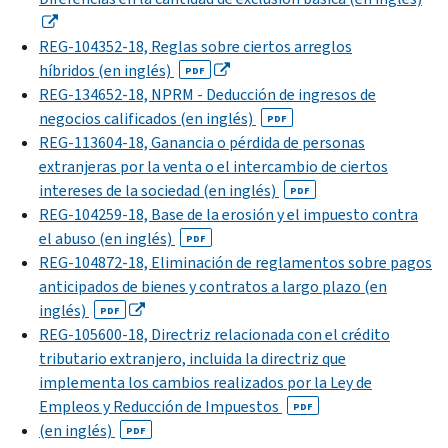
REG-104352-18, Reglas sobre ciertos arreglos
híbridos (en inglés)
PDF
REG-134652-18, NPRM - Deducción de ingresos de
negocios calificados (en inglés)
PDF
REG-113604-18, Ganancia o pérdida de personas
extranjeras por la venta o el intercambio de ciertos
intereses de la sociedad (en inglés)
PDF
REG-104259-18, Base de la erosión y el impuesto contra
el abuso (en inglés)
PDF
REG-104872-18, Eliminación de reglamentos sobre pagos
anticipados de bienes y contratos a largo plazo (en
inglés)
PDF
REG-105600-18, Directriz relacionada con el crédito
tributario extranjero, incluida la directriz que
implementa los cambios realizados por la Ley de
Empleos y Reducción de Impuestos
PDF
(en inglés)
PDF