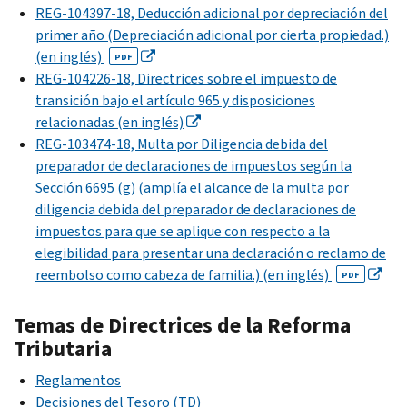
REG-104397-18, Deducción adicional por depreciación del
primer año (Depreciación adicional por cierta propiedad.)
(en inglés)
PDF
REG-104226-18, Directrices sobre el impuesto de
transición bajo el artículo 965 y disposiciones
relacionadas (en inglés)
REG-103474-18, Multa por Diligencia debida del
preparador de declaraciones de impuestos según la
Sección 6695 (g) (amplía el alcance de la multa por
diligencia debida del preparador de declaraciones de
impuestos para que se aplique con respecto a la
elegibilidad para presentar una declaración o reclamo de
reembolso como cabeza de familia.) (en inglés)
PDF
Temas de Directrices de la Reforma
Tributaria
Reglamentos
Decisiones del Tesoro (TD)