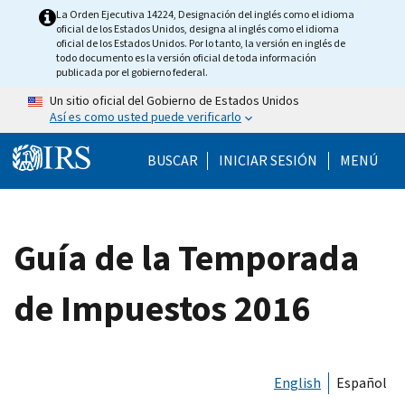
Skip to main content
La Orden Ejecutiva 14224, Designación del inglés como el idioma
oficial de los Estados Unidos, designa al inglés como el idioma
oficial de los Estados Unidos. Por lo tanto, la versión en inglés de
todo documento es la versión oficial de toda información
publicada por el gobierno federal.
Un sitio oficial del Gobierno de Estados Unidos
Así es como usted puede verificarlo
Help Menu Mobile
BUSCAR
INICIAR SESIÓN
MENÚ
Guía de la Temporada
de Impuestos 2016
English
Español