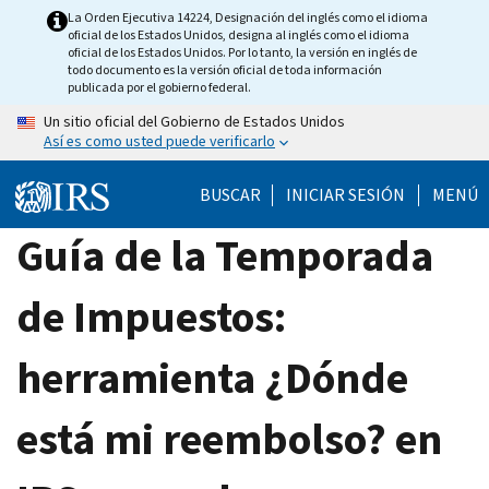
Skip
La Orden Ejecutiva 14224, Designación del inglés como el idioma
oficial de los Estados Unidos, designa al inglés como el idioma
to
oficial de los Estados Unidos. Por lo tanto, la versión en inglés de
main
todo documento es la versión oficial de toda información
publicada por el gobierno federal.
content
Un sitio oficial del Gobierno de Estados Unidos
Así es como usted puede verificarlo
BUSCAR
INICIAR SESIÓN
MENÚ
Guía de la Temporada
de Impuestos:
herramienta ¿Dónde
está mi reembolso? en